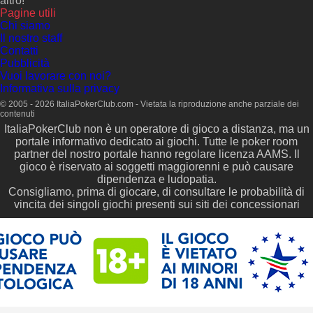
altro!
Pagine utili
Chi siamo
Il nostro staff
Contatti
Pubblicità
Vuoi lavorare con noi?
Informativa sulla privacy
© 2005 - 2026 ItaliaPokerClub.com - Vietata la riproduzione anche parziale dei
contenuti
ItaliaPokerClub non è un operatore di gioco a distanza, ma un
portale informativo dedicato ai giochi. Tutte le poker room
partner del nostro portale hanno regolare licenza AAMS. Il
gioco è riservato ai soggetti maggiorenni e può causare
dipendenza e ludopatia.
Consigliamo, prima di giocare, di consultare le probabilità di
vincita dei singoli giochi presenti sui siti dei concessionari