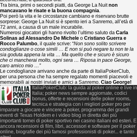
Tra birra, primi o secondi piatti, da George La Nuit
non
mancavano le risate e la buona compagnia
.
Poi però la vita e le circostanze cambiano e riservano brutte
sorprese: George La Nuit si è spento ieri a Sanremo, all’età di
72 anni, a causa di un male incurabile.
Numerosi giocatori gli hanno rivolto l’ultimo saluto da
Carla
Solinas ad Alessandro De Michele
o
Cristiano Guerra e
Rocco Palumbo
, il quale scrive: “
Non sono solito scrivere
condoglianze o cose simili … E non si può negare tu non te la
sia goduta appena la vita … Ma quello che e sicuro è sicuro
che ci mancherai molto, ogni sera … Riposa in pace George,
caro amico mio …”
Le condoglianze arrivano anche da parte di ItaliaPokerClub,
per una persona che ha sempre regalato momenti piacevoli e
memorabili ai nostri inviati e amici a Sanremo.
Ciao George!
ItaliaPokerClub: la guida al poker online e live in
Italia; poker news sempre aggiornate, codici
bonus, offerte e recensioni delle poker rooms,
tecnica e strategia con i migliori poker pro per
imparare a giocare e vincere a poker, programma dei grandi
eventi di Texas Holdem e i video blog in diretta dei più
importanti tornei di poker sportivo nei casino italiani ed esteri. E
ancora recensioni di film, libri, accessori e software per il poker
online, biografie dei più famosi professionisti di poker... e tanto