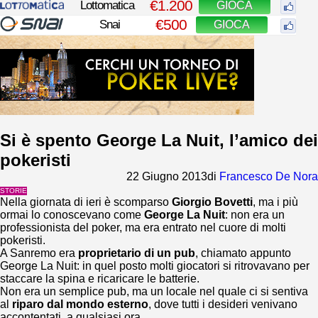
€1.200
Lottomatica
GIOCA
€500
Snai
GIOCA
Si è spento George La Nuit, l’amico dei
pokeristi
22 Giugno 2013
di
Francesco De Nora
STORIE
Nella giornata di ieri è scomparso
Giorgio Bovetti
, ma i più
ormai lo conoscevano come
George La Nuit
: non era un
professionista del poker, ma era entrato nel cuore di molti
pokeristi.
A Sanremo era
proprietario di un pub
, chiamato appunto
George La Nuit: in quel posto molti giocatori si ritrovavano per
staccare la spina e ricaricare le batterie.
Non era un semplice pub, ma un locale nel quale ci si sentiva
al
riparo dal mondo esterno
, dove tutti i desideri venivano
accontentati, a qualsiasi ora.