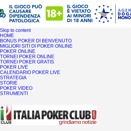
Skip to content
HOME
BONUS POKER DI BENVENUTO
MIGLIORI SITI DI POKER ONLINE
POKER ONLINE
TORNEI POKER ONLINE
TORNEI POKER GRATIS
POKER LIVE
CALENDARIO POKER LIVE
STRATEGIA
STORIE
POKER VIDEO
STRUMENTI