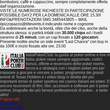
bomboloni, caffè e cappuccino, sempre completamente offerta
dall’organizzazione.
VISTE LE NUMEROSE RICHIESTE DI PARTECIPAZIONE
POSSIBILE DAY2 PER LA DOMENICA ALLE ORE 15.30!
INFO&PRENOTAZIONI SMS 3485443805 – MAIL
ilpizzopazzo@tiltevents.it indicando nome e cognome
Da sottolineare anche la bontà, oltre che del cibo, anche della
struttura stessa: si partirà infatti con
30.000 chips
ed i livelli
saranno di
25 minuti
, con un cap fissato a
120 giocatori
.
Presente inoltre anche un side event “Last Chance” con buy in
da 100€ e inizio fissato alle ore. 23.00
ItaliaPokerClub: la guida al poker online e live in
Italia; poker news sempre aggiornate, codici
bonus, offerte e recensioni delle poker rooms,
tecnica e strategia con i migliori poker pro per
imparare a giocare e vincere a poker, programma dei grandi
eventi di Texas Holdem e i video blog in diretta dei più
importanti tornei di poker sportivo nei casino italiani ed esteri. E
ancora recensioni di film, libri, accessori e software per il poker
online, biografie dei più famosi professionisti di poker... e tanto
altro!
Pagine utili
Chi siamo
Il nostro staff