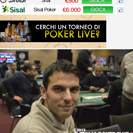
€500
Snai
GIOCA
€6.000
Sisal Poker
GIOCA