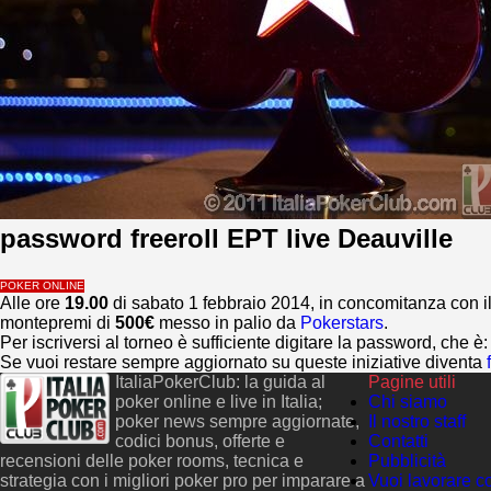
password freeroll EPT live Deauville
POKER ONLINE
Alle ore
19.00
di sabato 1 febbraio 2014, in concomitanza con i
montepremi di
500€
messo in palio da
Pokerstars
.
Per iscriversi al torneo è sufficiente digitare la password, che è
Se vuoi restare sempre aggiornato su queste iniziative diventa
ItaliaPokerClub: la guida al
Pagine utili
poker online e live in Italia;
Chi siamo
poker news sempre aggiornate,
Il nostro staff
codici bonus, offerte e
Contatti
recensioni delle poker rooms, tecnica e
Pubblicità
strategia con i migliori poker pro per imparare a
Vuoi lavorare c