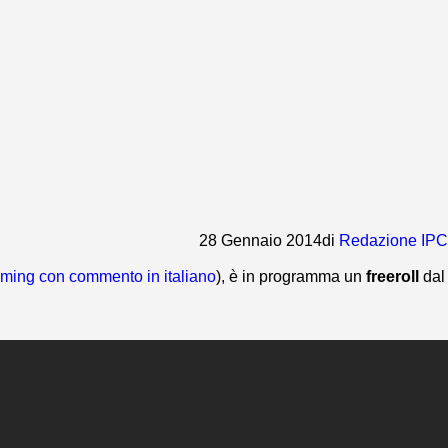
28 Gennaio 2014
di
Redazione IPC
eaming con commento in italiano
), è in programma un
freeroll
dal