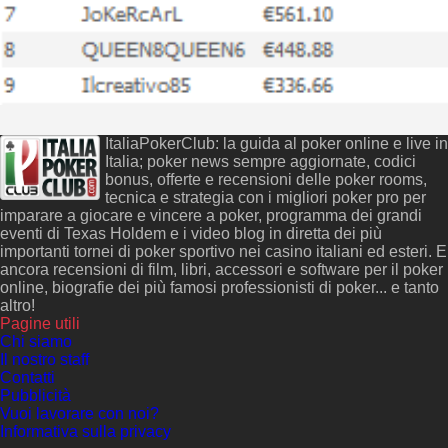
ItaliaPokerClub: la guida al poker online e live in
Italia; poker news sempre aggiornate, codici
bonus, offerte e recensioni delle poker rooms,
tecnica e strategia con i migliori poker pro per
imparare a giocare e vincere a poker, programma dei grandi
eventi di Texas Holdem e i video blog in diretta dei più
importanti tornei di poker sportivo nei casino italiani ed esteri. E
ancora recensioni di film, libri, accessori e software per il poker
online, biografie dei più famosi professionisti di poker... e tanto
altro!
Pagine utili
Chi siamo
Il nostro staff
Contatti
Pubblicità
Vuoi lavorare con noi?
Informativa sulla privacy