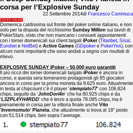
corsa per l’Explosive Sunday
22 Settembre 2014
di
Francesco Cammuca
POKER ONLINE
Domenica caldissima sul fronte del poker online italiano, e non
solo per la disputa del ricchissimo
Sunday Million
sui tavoli di
PokerStars, visto che non mancano i consueti appuntamenti
con i tornei domenicali sui client targati
iPoker
(
Titanbet
,
Sisal
,
Eurobet
e
NetBet
) e
Active Games
(
GDpoker
e
PokerYes
), con
alcuni nomi importanti che sono andati a segno con risultati di
rilievo.
EXPLOSIVE SUNDAY iPoker – 50.000 euro garantiti
Il più ricco dei tornei domenicali targato
iPoker
è ancora in
corso, e questa sera torneranno protagonisti gli 85 giocatori
ancora in corso per la prima moneta da 9.625 euro. Attualmente
in testa al chipcount c’è il player ‘
stempiato77
‘ con 106.824
chips, seguito da ‘
JohnDori4n
‘ che ha 80.925 chips e da
‘
L3ZPL4YH4RDD
‘ che è terzo a quota 78.095 chips, ma è
pienamente in corsa per la vittoria finale anche
Vito
‘
Invernomuto
‘ Planeta
, che attualmente si trova al 18° posto
con 51.514 chips, ben sopra l’average.