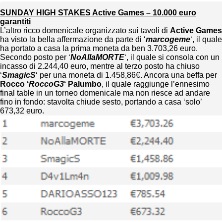
SUNDAY HIGH STAKES Active Games – 10.000 euro
garantiti
L’altro ricco domenicale organizzato sui tavoli di
Active Games
ha visto la bella affermazione da parte di ‘
marcogeme
‘, il quale
ha portato a casa la prima moneta da ben 3.703,26 euro.
Secondo posto per ‘
NoAllaMORTE
‘, il quale si consola con un
incasso di 2.244,40 euro, mentre al terzo posto ha chiuso
‘
SmagicS
‘ per una moneta di 1.458,86€. Ancora una beffa per
Rocco ‘
RoccoG3
‘ Palumbo
, il quale raggiunge l’ennesimo
final table in un torneo domenicale ma non riesce ad andare
fino in fondo: stavolta chiude sesto, portando a casa ‘solo’
673,32 euro.