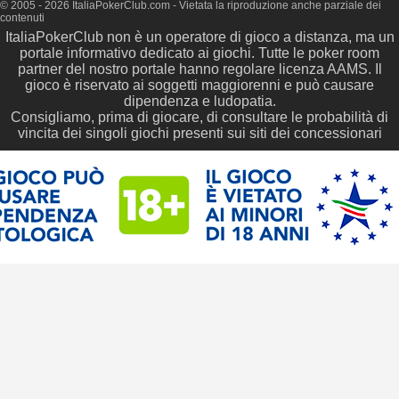
© 2005 - 2026 ItaliaPokerClub.com - Vietata la riproduzione anche parziale dei
contenuti
ItaliaPokerClub non è un operatore di gioco a distanza, ma un
portale informativo dedicato ai giochi. Tutte le poker room
partner del nostro portale hanno regolare licenza AAMS. Il
gioco è riservato ai soggetti maggiorenni e può causare
dipendenza e ludopatia.
Consigliamo, prima di giocare, di consultare le probabilità di
vincita dei singoli giochi presenti sui siti dei concessionari