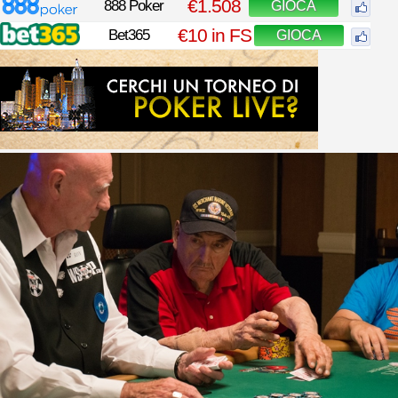
€1.508
888 Poker
GIOCA
€10 in FS
Bet365
GIOCA