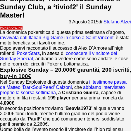
Sunday Club, a ‘tiviof2’ il Sunday
Master!
3 Agosto 2015
di
Stefano Atzei
POKER ONLINE
La domenica pokersitica di questa prima settimana d’agosto,
ravvivata dall’Italian Big Game in corso a Saint Vincent
, è stata
molto frenetica sui tavoli online.
Dopo avervi raccontato il successo di Alex D’Amore all’high
roller di
PokerStars
, in attesa di
conoscere il vincitore del
Sunday Special
, andiamo a vedere come sono andate le cose
nelle room dei circuiti iPoker e Lottomatica.
Explosive Sunday – 20.000€ garantiti, 200 iscritti,
buy-in 100€
Nel Sunday Explosive di questa domenica
il testimone passa
da Matteo ‘DarkSoulRead’ Calzoni
, che
abbiamo intervistato
proprio la scorsa settimana
, a
Cristiano Guerra
, capace di
mettere in fila i restanti
199 player
per una prima moneta da
4.090€
.
In seconda posizione troviamo
‘Beavis1973’
al quale vanno
3.000€ tondi tondi, mentre l’ultimo gradino del podio viene
occupato da
‘PaulF’
che può comunque ritenersi soddisfatto
per il premio da 2.260€.
Uomo bolla dell’evento proprio il vincitore dell’high roller su