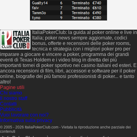
ItaliaPokerClub: la guida al poker online e live in
Italia; poker news sempre aggiornate, codici
bonus, offerte e recensioni delle poker rooms,
tecnica e strategia con i migliori poker pro per
imparare a giocare e vincere a poker, programma dei grandi
eventi di Texas Holdem e i video blog in diretta dei più
importanti tornei di poker sportivo nei casino italiani ed esteri. E
ancora recensioni di film, libri, accessori e software per il poker
online, biografie dei più famosi professionisti di poker... e tanto
altro!
Pagine utili
Chi siamo
Il nostro staff
Contatti
Pubblicità
Vuoi lavorare con noi?
Informativa sulla privacy
© 2005 - 2026 ItaliaPokerClub.com - Vietata la riproduzione anche parziale dei
contenuti