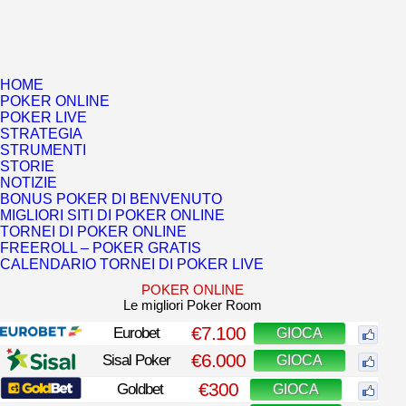
HOME
POKER ONLINE
POKER LIVE
STRATEGIA
STRUMENTI
STORIE
NOTIZIE
BONUS POKER DI BENVENUTO
MIGLIORI SITI DI POKER ONLINE
TORNEI DI POKER ONLINE
FREEROLL – POKER GRATIS
CALENDARIO TORNEI DI POKER LIVE
POKER ONLINE
Le migliori Poker Room
€7.100
Eurobet
GIOCA
€6.000
Sisal Poker
GIOCA
€300
Goldbet
GIOCA