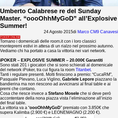
Umberto Calabrese re del Sunday
Master. “oooOhhMyGoD” all’Explosive
Summer!
24 Agosto 2015
di
Marco CM9 Canavesi
POKER ONLINE
Tornano i domenicali delle room.it con i loro classici
montepremi estivi in attesa di un rialzo nel prossimo autunno.
Vediamo chi ha portato a casa la vittoria nei vari network.
iPOKER – EXPLOSIVE SUMMER – 20.000€ Garantiti
Sono stati 201 i giocatori che si sono schierati al domenicale
del network iPoker, tra cui figura la room
Titanbet
.
Tanti i regulare presenti. Molti finiscono a premio: “CucaRM”,
Pasquale Plevano, Luca Viglino,
Gabriele Lepore
piazzano la
bandierina ma non riescono ad avvicinarsi al final table e ai
premi che contano.
Cosa che riesce invece a
Stefano Mosele
che si deve però
accontentare della nona piazza vista l’eliminazione all’inizio
del final table.
La vittoria va a “
oooOhhMyGoD
” premiato con 3.850€ che
supera Kalimba (2.900 €) e LEONEMAGNO (2.200 €).