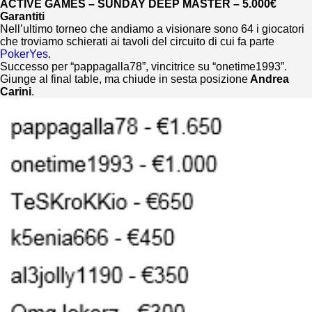
ACTIVE GAMES – SUNDAY DEEP MASTER – 5.000€
Garantiti
Nell’ultimo torneo che andiamo a visionare sono 64 i giocatori
che troviamo schierati ai tavoli del circuito di cui fa parte
PokerYes
.
Successo per “pappagalla78”, vincitrice su “onetime1993”.
Giunge al final table, ma chiude in sesta posizione
Andrea
Carini
.