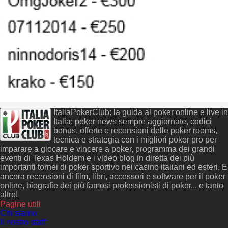
ItaliaPokerClub: la guida al poker online e live in
Italia; poker news sempre aggiornate, codici
bonus, offerte e recensioni delle poker rooms,
tecnica e strategia con i migliori poker pro per
imparare a giocare e vincere a poker, programma dei grandi
eventi di Texas Holdem e i video blog in diretta dei più
importanti tornei di poker sportivo nei casino italiani ed esteri. E
ancora recensioni di film, libri, accessori e software per il poker
online, biografie dei più famosi professionisti di poker... e tanto
altro!
Pagine utili
Chi siamo
Il nostro staff