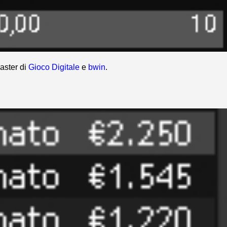
Master di
Gioco Digitale
e
bwin
.