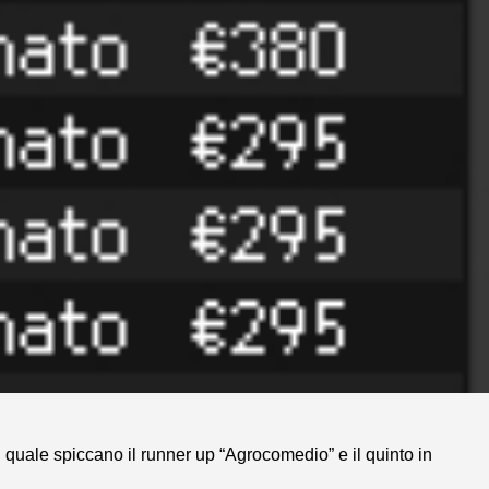
l quale spiccano il runner up “Agrocomedio” e il quinto in