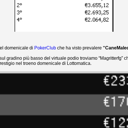
 del domenicale di
PokerClub
che ha visto prevalere
“CaneMaled
 gradino più basso del virtuale podio troviamo “Magritterfg” ch
i prestigio nel troeno domenicale di Lottomatica.