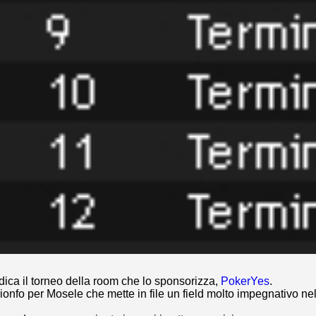
dica il torneo della room che lo sponsorizza,
PokerYes
.
rionfo per Mosele che mette in file un field molto impegnativo ne