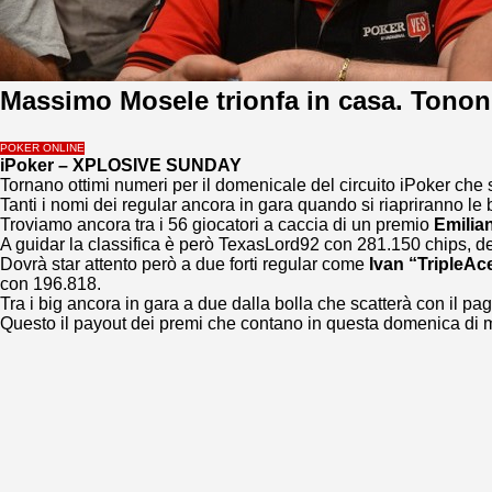
Massimo Mosele trionfa in casa. Tononi
POKER ONLINE
iPoker – XPLOSIVE SUNDAY
Tornano ottimi numeri per il domenicale del circuito iPoker che sf
Tanti i nomi dei regular ancora in gara quando si riapriranno le 
Troviamo ancora tra i 56 giocatori a caccia di un premio
Emilia
A guidar la classifica è però TexasLord92 con 281.150 chips, de
Dovrà star attento però a due forti regular come
Ivan “TripleAc
con 196.818.
Tra i big ancora in gara a due dalla bolla che scatterà con il
Questo il payout dei premi che contano in questa domenica di 