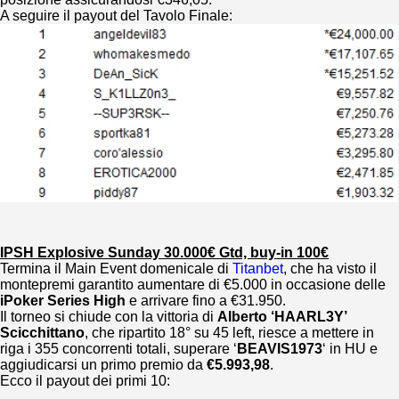
A seguire il payout del Tavolo Finale:
IPSH Explosive Sunday 30.000€ Gtd, buy-in 100€
Termina il Main Event domenicale di
Titanbet
, che ha visto il
montepremi garantito aumentare di €5.000 in occasione delle
iPoker Series High
e arrivare fino a €31.950.
Il torneo si chiude con la vittoria di
Alberto ‘HAARL3Y’
Scicchittano
, che ripartito 18° su 45 left, riesce a mettere in
riga i 355 concorrenti totali, superare ‘
BEAVIS1973
‘ in HU e
aggiudicarsi un primo premio da
€5.993,98
.
Ecco il payout dei primi 10: