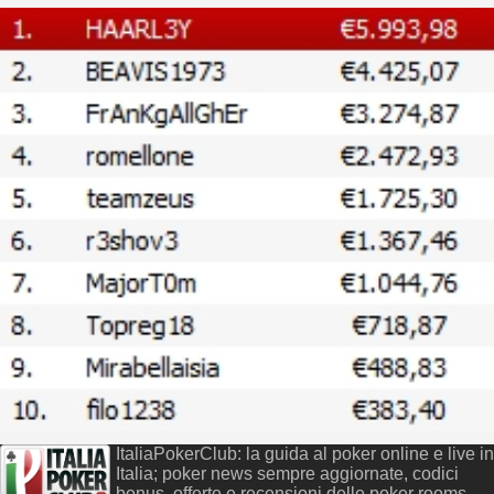
ItaliaPokerClub: la guida al poker online e live in
Italia; poker news sempre aggiornate, codici
bonus, offerte e recensioni delle poker rooms,