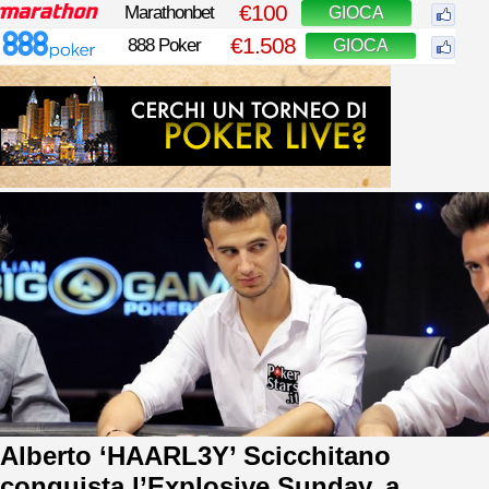
€100
Marathonbet
GIOCA
€1.508
888 Poker
GIOCA
Alberto ‘HAARL3Y’ Scicchitano
conquista l’Explosive Sunday, a