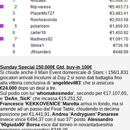
Sunday Special 150.000€ Gtd, buy-in 100€
Si chiude anche il Main Event domenicale di Stars: i 156/1.831
giocatori arrivati incolumi al Day 2 si sono dati battaglia fino
alla vittoria conclusiva di ‘
angeldevil83
‘ che si assicura
€24.000
dopo un deal a tre.
Sul podio con lui ‘
whomakesmedo
‘, secondo per €17.107,65,
e ‘
DeAn_SicK
‘ che incassa €15.251,52.
Francesco ‘KEKKOVENICE’ Marotta
arriva in fondo, ma si
arrende ad un passo dal Final Table, chiudendo in decima
posizione per €1.441,91,
Andrea ‘Andryguen’ Panarese
invece vince €494,37 con il suo 37° posto.
Alessandro
’90giuda90′ Borsa
esce dal torneo in novantaduesima
posizione assicurandosi €346,05.