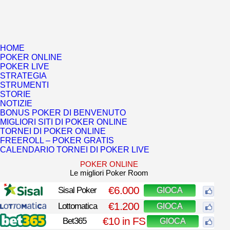
HOME
POKER ONLINE
POKER LIVE
STRATEGIA
STRUMENTI
STORIE
NOTIZIE
BONUS POKER DI BENVENUTO
MIGLIORI SITI DI POKER ONLINE
TORNEI DI POKER ONLINE
FREEROLL – POKER GRATIS
CALENDARIO TORNEI DI POKER LIVE
POKER ONLINE
Le migliori Poker Room
€6.000
Sisal Poker
GIOCA
€1.200
Lottomatica
GIOCA
€10 in FS
Bet365
GIOCA