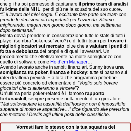
che gli ha poi permesso di capitanare
il primo team di analisi
full-time della NHL
, per di più nella squadra del suo cuore.
“È il lavoro dei miei sogni. È eccitante fare parte del team che
prende le decisioni più importanti per l’azienda. Stiamo
migliorando, magari non giorno dopo giorno, ma settimana
dopo settimana.”
Mehta dovrà prendere in considerazione tutte le stats di tutti i
player (sembra ‘pokerese’ vero?) e di tutti i team per
trovare i
migliori giocatori sul mercato
, oltre che a
valutare i punti di
forza e debolezza
dei propri e di quelli avversari. Un
procedimento che effettivamente ha molte somiglianze con
quello di software come
Hold’em Manager
…
Avendo lavorato anche in ambiti finanziari, Sunny trova
una
somiglianza tra poker, finanza e hockey:
tutte si basano sui
ratei di vittoria previsti. E allora che programma potrebbe
essere più concreto ed elementare di
“Voglio solo trovare
giocatori che ci aiuteranno a vincere”
?
Un’ultima perla poker-related è il famoso
rapporto
fortuna/skill
, sempre presente nella mente di un giocatore:
“Mai sottovalutare la casualità dell’hockey: non è impossibile
superare di molto le aspettative…” dice riguardo alle previsioni
che mettono i Devils agli ultimi posti delle classifiche.
Vorresti fare lo stesso con la tua squadra del