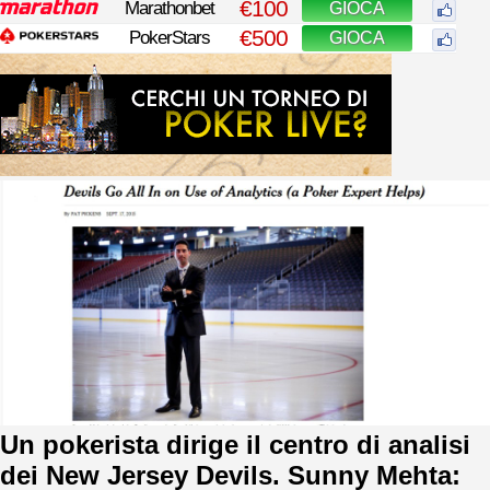
€100
Marathonbet
GIOCA
€500
PokerStars
GIOCA
Un pokerista dirige il centro di analisi
dei New Jersey Devils. Sunny Mehta: