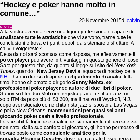
“Hockey e poker hanno molto in
comune…”
20 Novembre 2015
di
calvin
STORIE
Alla vostra azienda serve una figura professionale capace di
analizzare tutte le statistiche
che vi servono, trarne tutte le
conclusioni e trovare i punti deboli da sistemare o sfruttare. A
chi vi rivolgereste?
Detta da noi sarà scontata come risposta, ma effettivamente
il
poker player
può avere forti vantaggi in questo genere di cose.
Sarà per questo che, da quanto si legge sul sito del
New York
Times
, quando i
New Jersey Devils
, squadra di hockey della
NHL
, hanno deciso di aprire un
dipartimento di analisi
full-
time, hanno chiamato a dirigerlo
Sunny Mehta,
ex
professional poker player
ed
autore di due libri di poker
.
Sunny su Hendon Mob non registra grandi risultati, anzi un
solo ITM da poco più di $3.300, ma il nativo di Wyckoff, N.J.,
dopo aver studiato come chitarrista jazz si spostò a Las Vegas
e poi a New Orleans,
mantenendosi per quasi sei anni
giocando poker cash a livello professionale
.
Le sue abilità logiche e analitiche, sicuramente influenzate -se
non nate- dalla sua carriera di giocatore, gli hanno permesso di
trovare posto come
consulente analitico per la
squadra Phoenix Coyotes
, dove ha maturato l’esperienza