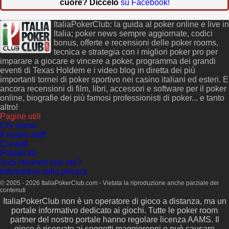
cuore? Diccelo
su Facebook!
ItaliaPokerClub: la guida al poker online e live in
Italia; poker news sempre aggiornate, codici
bonus, offerte e recensioni delle poker rooms,
tecnica e strategia con i migliori poker pro per
imparare a giocare e vincere a poker, programma dei grandi
eventi di Texas Holdem e i video blog in diretta dei più
importanti tornei di poker sportivo nei casino italiani ed esteri. E
ancora recensioni di film, libri, accessori e software per il poker
online, biografie dei più famosi professionisti di poker... e tanto
altro!
Pagine utili
Chi siamo
Il nostro staff
Contatti
Pubblicità
Vuoi lavorare con noi?
Informativa sulla privacy
© 2005 - 2026 ItaliaPokerClub.com - Vietata la riproduzione anche parziale dei
contenuti
ItaliaPokerClub non è un operatore di gioco a distanza, ma un
portale informativo dedicato ai giochi. Tutte le poker room
partner del nostro portale hanno regolare licenza AAMS. Il
gioco è riservato ai soggetti maggiorenni e può causare