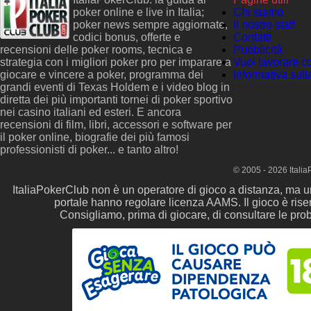
poker online e live in Italia;
Chi siamo
poker news sempre aggiornate,
Il nostro staff
codici bonus, offerte e
Contatti
recensioni delle poker rooms, tecnica e
Pubblicità
strategia con i migliori poker pro per imparare a
Vuoi lavorare c
giocare e vincere a poker, programma dei
Informativa sull
grandi eventi di Texas Holdem e i video blog in
diretta dei più importanti tornei di poker sportivo
nei casino italiani ed esteri. E ancora
recensioni di film, libri, accessori e software per
il poker online, biografie dei più famosi
professionisti di poker... e tanto altro!
© 2005 - 2026 Italia
ItaliaPokerClub non è un operatore di gioco a distanza, ma un
portale hanno regolare licenza AAMS. Il gioco è ris
Consigliamo, prima di giocare, di consultare le probab