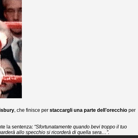
isbury
, che finisce per
staccargli una parte dell’orecchio
per
te la sentenza:
“Sfortunatamente quando bevi troppo il tuo
arderà allo specchio si ricorderà di quella sera…”.