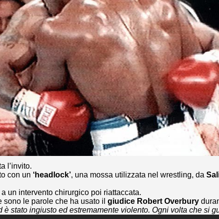
 l’invito.
ato con un
‘headlock’
, una mossa utilizzata nel wrestling, da
Sal
 un intervento chirurgico poi riattaccata.
 sono le parole che ha usato il
giudice Robert Overbury
duran
 è stato ingiusto ed estremamente violento. Ogni volta che si gu