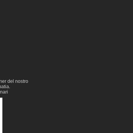
ner del nostro
atia.
nari