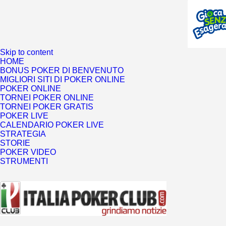
Skip to content
HOME
BONUS POKER DI BENVENUTO
MIGLIORI SITI DI POKER ONLINE
POKER ONLINE
TORNEI POKER ONLINE
TORNEI POKER GRATIS
POKER LIVE
CALENDARIO POKER LIVE
STRATEGIA
STORIE
POKER VIDEO
STRUMENTI