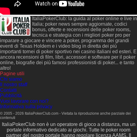
ItaliaPokerClub: la guida al poker online e live in
Italia; poker news sempre aggiornate, codici
bonus, offerte e recensioni delle poker rooms,
tecnica e strategia con i migliori poker pro per
imparare a giocare e vincere a poker, programma dei grandi
eventi di Texas Holdem e i video blog in diretta dei più
importanti tornei di poker sportivo nei casino italiani ed esteri. E
ancora recensioni di film, libri, accessori e software per il poker
online, biografie dei più famosi professionisti di poker... e tanto
altro!
Pagine utili
Chi siamo
Il nostro staff
Contatti
Pubblicità
Vuoi lavorare con noi?
Informativa sulla privacy
© 2005 - 2026 ItaliaPokerClub.com - Vietata la riproduzione anche parziale dei
contenuti
ItaliaPokerClub non è un operatore di gioco a distanza, ma un
portale informativo dedicato ai giochi. Tutte le poker room
partner del nostro portale hanno regolare licenza AAMS. Il