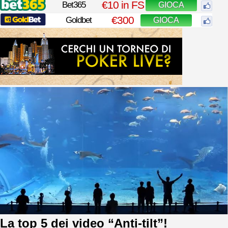
€10 in FS
Bet365
GIOCA
€300
Goldbet
GIOCA
La top 5 dei video “Anti-tilt”!