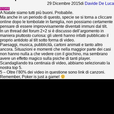
29 Dicembre 2015
di
Davide De Luca
STORIE
A Natale siamo tutti più buoni. Probabile.
Ma anche in un periodo di questo, specie se si torna a cliccare
online dopo le tombolate in famiglia, non possiamo certamente
pensare di essere improvvisamente diventati immuni dal tilt.
In un thread del forum 2+2 si è discusso dell’argomento in
maniera piuttosto curiosa: gli utenti hanno infatti pubblicato il
proprio antidoto al tilt sotto forma di video.
Paesaggi, musica, pubblicità, cartoni animati e tanto altro
ancora. Situazioni e momenti che nella maggior parte dei casi
non hanno nulla a che vedere con il giochino, ma sembrano
avere un effetto magico sulla psiche di tanti player.
Scandagliando tra centinaia di video, abbiamo selezionato la
nostra top 5.
5 – Oltre l’80% dei video in questione sono link di canzoni.
Remember, Poker is just a game!