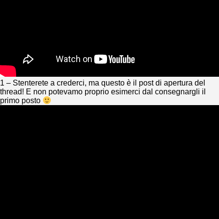
1 – Stenterete a crederci, ma questo è il post di apertura del
thread! E non potevamo proprio esimerci dal consegnargli il
primo posto