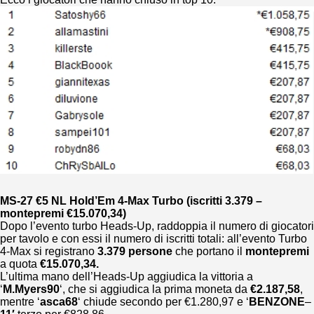
MS-27 €5 NL Hold’Em 4-Max Turbo (iscritti 3.379 –
montepremi €15.070,34)
Dopo l’evento turbo Heads-Up, raddoppia il numero di giocatori
per tavolo e con essi il numero di iscritti totali: all’evento Turbo
4-Max si registrano
3.379 persone
che portano il
montepremi
a quota
€15.070,34.
L’ultima mano dell’Heads-Up aggiudica la vittoria a
‘
M.Myers90
‘, che si aggiudica la prima moneta da
€2.187,58
,
mentre ‘
asca68
‘ chiude secondo per €1.280,97 e ‘
BENZONE
–