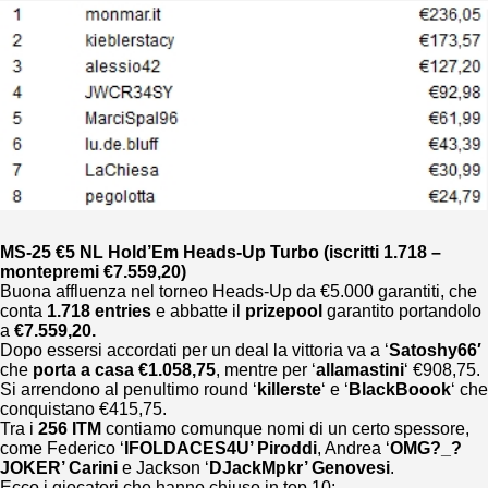
MS-25 €5 NL Hold’Em Heads-Up Turbo (iscritti 1.718 –
montepremi €7.559,20)
Buona affluenza nel torneo Heads-Up da €5.000 garantiti, che
conta
1.718 entries
e abbatte il
prizepool
garantito portandolo
a
€7.559,20.
Dopo essersi accordati per un deal la vittoria va a ‘
Satoshy66′
che
porta a casa €1.058,75
, mentre per ‘
allamastini
‘ €908,75.
Si arrendono al penultimo round ‘
killerste
‘ e ‘
BlackBoook
‘ che
conquistano €415,75.
Tra i
256 ITM
contiamo comunque nomi di un certo spessore,
come Federico ‘
IFOLDACES4U’ Piroddi
, Andrea ‘
OMG?_?
JOKER’ Carini
e Jackson ‘
DJackMpkr’ Genovesi
.
Ecco i giocatori che hanno chiuso in top 10: