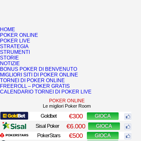
HOME
POKER ONLINE
POKER LIVE
STRATEGIA
STRUMENTI
STORIE
NOTIZIE
BONUS POKER DI BENVENUTO
MIGLIORI SITI DI POKER ONLINE
TORNEI DI POKER ONLINE
FREEROLL – POKER GRATIS
CALENDARIO TORNEI DI POKER LIVE
POKER ONLINE
Le migliori Poker Room
€300
Goldbet
GIOCA
€6.000
Sisal Poker
GIOCA
€500
PokerStars
GIOCA