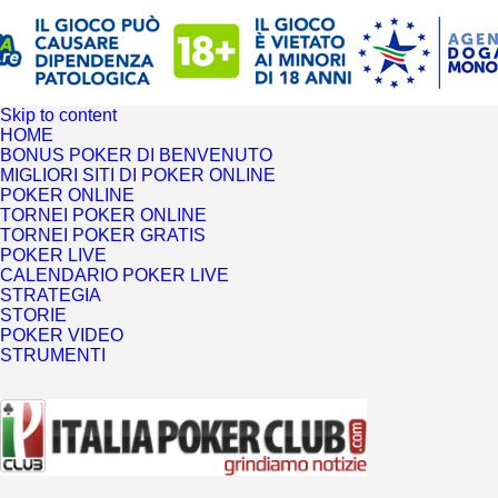
Skip to content
HOME
BONUS POKER DI BENVENUTO
MIGLIORI SITI DI POKER ONLINE
POKER ONLINE
TORNEI POKER ONLINE
TORNEI POKER GRATIS
POKER LIVE
CALENDARIO POKER LIVE
STRATEGIA
STORIE
POKER VIDEO
STRUMENTI