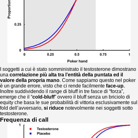
I soggetti a cui è stato somministrato il testosterone dimostrano
una
correlazione più alta tra l’entità della puntata ed il
valore della propria mano
. Come sappiamo questo nel poker
è un grande errore, visto che ci rende facilmente
face-up.
Inoltre suddividendo il range di bluff in tre fasce di “forza”,
emerge che il “
cold-bluff
” ovvero il bluff senza un briciolo di
equity che basa le sue probabilità di vittoria esclusivamente sul
fold dell’avversario,
si riduce
notevolmente nei soggetti sotto
testosterone.
Frequenza di call