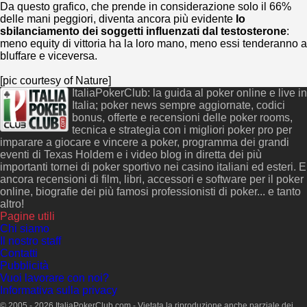
Da questo grafico, che prende in considerazione solo il 66%
delle mani peggiori, diventa ancora più evidente
lo
sbilanciamento dei soggetti influenzati dal testosterone
:
meno equity di vittoria ha la loro mano, meno essi tenderanno a
bluffare e viceversa.
[pic courtesy of Nature]
ItaliaPokerClub: la guida al poker online e live in
Italia; poker news sempre aggiornate, codici
bonus, offerte e recensioni delle poker rooms,
tecnica e strategia con i migliori poker pro per
imparare a giocare e vincere a poker, programma dei grandi
eventi di Texas Holdem e i video blog in diretta dei più
importanti tornei di poker sportivo nei casino italiani ed esteri. E
ancora recensioni di film, libri, accessori e software per il poker
online, biografie dei più famosi professionisti di poker... e tanto
altro!
Pagine utili
Chi siamo
Il nostro staff
Contatti
Pubblicità
Vuoi lavorare con noi?
Informativa sulla privacy
© 2005 - 2026 ItaliaPokerClub.com - Vietata la riproduzione anche parziale dei