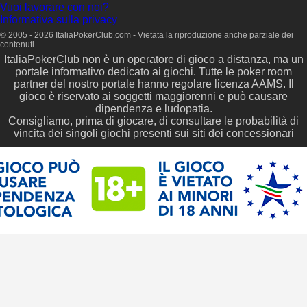
Vuoi lavorare con noi?
Informativa sulla privacy
© 2005 - 2026 ItaliaPokerClub.com - Vietata la riproduzione anche parziale dei
contenuti
ItaliaPokerClub non è un operatore di gioco a distanza, ma un
portale informativo dedicato ai giochi. Tutte le poker room
partner del nostro portale hanno regolare licenza AAMS. Il
gioco è riservato ai soggetti maggiorenni e può causare
dipendenza e ludopatia.
Consigliamo, prima di giocare, di consultare le probabilità di
vincita dei singoli giochi presenti sui siti dei concessionari