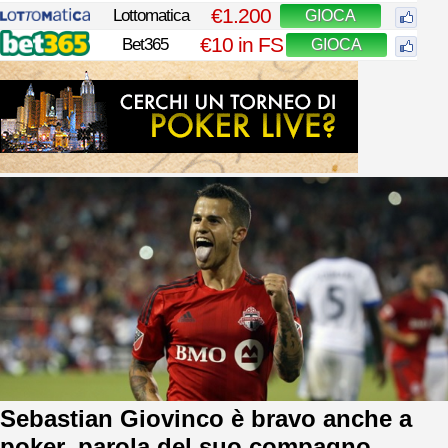
€1.200
Lottomatica
GIOCA
€10 in FS
Bet365
GIOCA
Sebastian Giovinco è bravo anche a
poker, parola del suo compagno