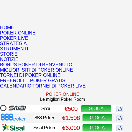
HOME
POKER ONLINE
POKER LIVE
STRATEGIA
STRUMENTI
STORIE
NOTIZIE
BONUS POKER DI BENVENUTO
MIGLIORI SITI DI POKER ONLINE
TORNEI DI POKER ONLINE
FREEROLL – POKER GRATIS
CALENDARIO TORNEI DI POKER LIVE
POKER ONLINE
Le migliori Poker Room
€500
Snai
GIOCA
€1.508
888 Poker
GIOCA
€6.000
Sisal Poker
GIOCA