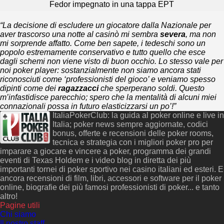
Fedor impegnato in una tappa EPT
“La decisione di escludere un giocatore dalla Nazionale per
aver trascorso una notte al casinò mi sembra
severa
, ma non
mi sorprende affatto. Come ben sapete, i tedeschi sono un
popolo estremamente conservativo e tutto quello che esce
dagli schemi non viene visto di buon occhio. Lo stesso vale per
noi poker player: sostanzialmente non siamo ancora stati
riconosciuti come ‘professionisti del gioco’ e veniamo spesso
dipinti come dei
ragazzacci
che sperperano soldi. Questo
m’infastidisce parecchio; spero che la mentalità di alcuni miei
connazionali possa in futuro elasticizzarsi un po’!”
ItaliaPokerClub: la guida al poker online e live in
Italia; poker news sempre aggiornate, codici
bonus, offerte e recensioni delle poker rooms,
tecnica e strategia con i migliori poker pro per
imparare a giocare e vincere a poker, programma dei grandi
eventi di Texas Holdem e i video blog in diretta dei più
importanti tornei di poker sportivo nei casino italiani ed esteri. E
ancora recensioni di film, libri, accessori e software per il poker
online, biografie dei più famosi professionisti di poker... e tanto
altro!
Pagine utili
Chi siamo
Il nostro staff