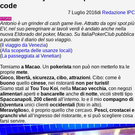
code
7 Luglio 2016
di
Redazione IPC
STORIE
Antonio è un grinder di cash game live. Attratto da ogni spot più
EV, nel suo peregrinare ai tavoli verdi è andato anche nella
nuova Eldorado del poker, Macao. Su ItaliaPokerClub pubblica
a puntate il diario del suo viaggio.
(
Il viaggio da Venezia
)
(
Alla scoperta delle usanze locali
)
(
La passeggiata al Venetian
)
Torniamo
a Macao
. Un
pokerista
non può non metterlo tra le
proprie
mete
.
Gioco, libertà, sicurezza, cibo, attrazioni
. Cibo: come è
buono
quello
cinese
, nei ristoranti
non per turisti!
Siamo stati al
Tou Tou Koi
, nella
Macao vecchia
, con negozi
alimentari
aperti e
bancarelle
anche
di notte
, vicoli stretti tipo
Spaccanapoli
,
200 clienti
all’interno. Io e il mio
compagno di
(s)ventura
unici clienti
occidentali
(foto in alto).
Meraviglios
o, è proprio quello che cercavo.
Pesci, crostacei e
granchi vivi
all’ingresso del ristorante, e si può scegliere cosa
farsi servire.