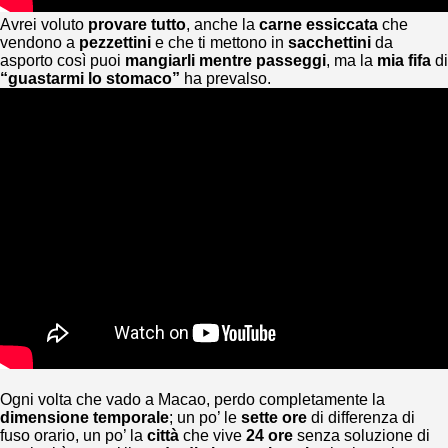
Avrei voluto
provare tutto
, anche la
carne essiccata
che
vendono a
pezzettini
e che ti mettono in
sacchettini
da
asporto così puoi
mangiarli mentre passeggi
, ma la
mia fifa
di
“guastarmi lo stomaco”
ha prevalso.
Ogni volta che vado a Macao, perdo completamente la
dimensione temporale
; un po’ le
sette ore
di differenza di
fuso orario, un po’ la
città
che vive
24 ore
senza soluzione di