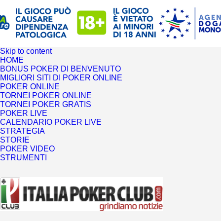
Skip to content
HOME
BONUS POKER DI BENVENUTO
MIGLIORI SITI DI POKER ONLINE
POKER ONLINE
TORNEI POKER ONLINE
TORNEI POKER GRATIS
POKER LIVE
CALENDARIO POKER LIVE
STRATEGIA
STORIE
POKER VIDEO
STRUMENTI