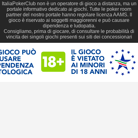
ItaliaPokerClub non è un operatore di gioco a distanza, ma un
portale informativo dedicato ai giochi. Tutte le poker room
partner del nostro portale hanno regolare licenza AAMS. Il
gioco è riservato ai soggetti maggiorenni e può causare
dipendenza e ludopatia.
Consigliamo, prima di giocare, di consultare le probabilità di
vincita dei singoli giochi presenti sui siti dei concessionari