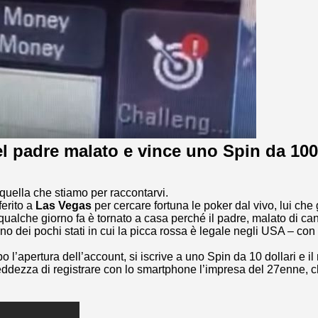
el padre malato e vince uno Spin da 100
uella che stiamo per raccontarvi.
ferito a
Las Vegas
per cercare fortuna le poker dal vivo, lui che 
 qualche giorno fa è tornato a casa perché il padre, malato di can
no dei pochi stati in cui la picca rossa è legale negli USA – con
 l’apertura dell’account, si iscrive a uno Spin da 10 dollari e il
freddezza di registrare con lo smartphone l’impresa del 27enne, c