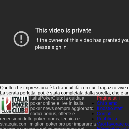
Quello che impressiona è la tranquillità con cui il ragazzo viv
La serata perfetta, poi, è stata completata dalla sorella, che è 
ItaliaPokerClub: la guida al
Pagine utili
poker online e live in Italia;
Chi siamo
poker news sempre aggiornate,
Il nostro staff
codici bonus, offerte e
Contatti
recensioni delle poker rooms, tecnica e
Pubblicità
strategia con i migliori poker pro per imparare a
Vuoi lavorare c