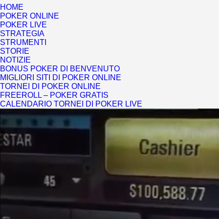
HOME
POKER ONLINE
POKER LIVE
STRATEGIA
STRUMENTI
STORIE
NOTIZIE
BONUS POKER DI BENVENUTO
MIGLIORI SITI DI POKER ONLINE
TORNEI DI POKER ONLINE
FREEROLL – POKER GRATIS
CALENDARIO TORNEI DI POKER LIVE