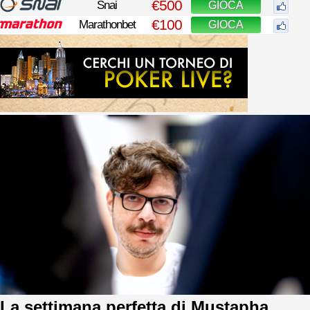
€500
Snai
GIOCA
€100
Marathonbet
GIOCA
La settimana perfetta di Mustapha