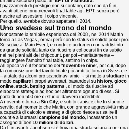
un altro secondo posto, all’
EPT di Vilamoura.
I piazzamenti di prestigio non si contano, dato che da lì in
avanti ottiene innumerevoli final table agli EPT, senza però
riuscire ad assestare il colpo vincente.
Per quello, avrebbe dovuto aspettare il 2014.
Uno svedese sul trono del mondo
Nonostante la terribile esperienza del 2008 , nel 2014 Martin
torna a Las Vegas , ormai però con lo status di solido poker pro.
Si iscrive al Main Event, e conduce un torneo contraddistinto
da grande solidità, tanto da riuscire a collocarsi fin da subito
nei nei piani alti del chipcount, per poi –meritatamente –
raggiungere l’ambito final table, settimo in chips.
All’epoca vi è il fenomeno dei “
novembre nine
”, per cui, dopo
la composizione del tavolo finale più ambito, torna in Svezia, e
– aiutato da alcuni pro scandinavi amici – si mette a
studiare
in
modo
capillare
i propri avversari, basandosi su
history, gioco
online, stack, betting patterns
, di modo da riuscire ad
elaborare strategie ad hoc per affrontare ognuno di essi. Si
parla di ben 500 ore di studio: davvero incredibile.
A novembre torna a
Sin City
, e subito capisce che lo studio è
servito, dal momento che Martin, con grande aggressività mista
a capacità di calcolo e strategia di gioco riesce a risalire il
count e a laurearsi
campione del mondo
, incassando un
assegno di ben
10 milioni di dollari.
Da lì in avanti, Jacobson si è trova una strada spianata per una