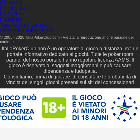
Chi siamo
Il nostro staff
Contatti
Pubblicità
Vuoi lavorare con noi?
Informativa sulla privacy
© 2005 - 2026 ItaliaPokerClub.com - Vietata la riproduzione anche parziale dei
contenuti
ItaliaPokerClub non è un operatore di gioco a distanza, ma un
portale informativo dedicato ai giochi. Tutte le poker room
partner del nostro portale hanno regolare licenza AAMS. Il
gioco è riservato ai soggetti maggiorenni e può causare
dipendenza e ludopatia.
Consigliamo, prima di giocare, di consultare le probabilità di
vincita dei singoli giochi presenti sui siti dei concessionari