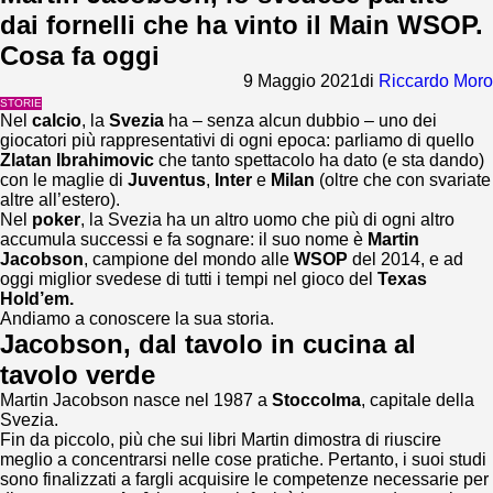
dai fornelli che ha vinto il Main WSOP.
Cosa fa oggi
9 Maggio 2021
di
Riccardo Moro
STORIE
Nel
calcio
, la
Svezia
ha – senza alcun dubbio – uno dei
giocatori più rappresentativi di ogni epoca: parliamo di quello
Zlatan Ibrahimovic
che tanto spettacolo ha dato (e sta dando)
con le maglie di
Juventus
,
Inter
e
Milan
(oltre che con svariate
altre all’estero).
Nel
poker
, la Svezia ha un altro uomo che più di ogni altro
accumula successi e fa sognare: il suo nome è
Martin
Jacobson
, campione del mondo alle
WSOP
del 2014, e ad
oggi miglior svedese di tutti i tempi nel gioco del
Texas
Hold’em.
Andiamo a conoscere la sua storia.
Jacobson, dal tavolo in cucina al
tavolo verde
Martin Jacobson nasce nel 1987 a
Stoccolma
, capitale della
Svezia.
Fin da piccolo, più che sui libri Martin dimostra di riuscire
meglio a concentrarsi nelle cose pratiche. Pertanto, i suoi studi
sono finalizzati a fargli acquisire le competenze necessarie per