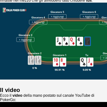
rimaste nel mezzo che gli avrebbero fatto chiudere
full
.
Il video
Ecco il
video
della mano postato sul canale YouTube di
PokerGo: