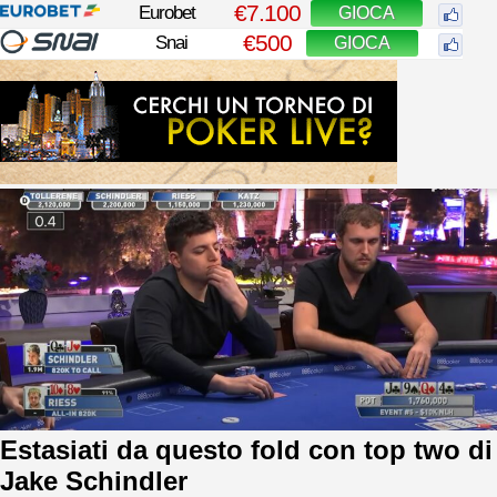
€7.100
Eurobet
GIOCA
€500
Snai
GIOCA
Estasiati da questo fold con top two di
Jake Schindler