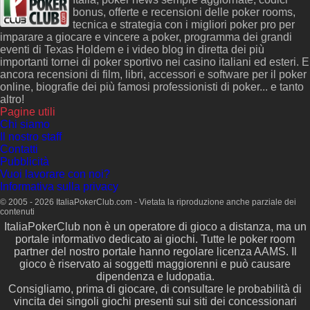
bonus, offerte e recensioni delle poker rooms,
tecnica e strategia con i migliori poker pro per
imparare a giocare e vincere a poker, programma dei grandi
eventi di Texas Holdem e i video blog in diretta dei più
importanti tornei di poker sportivo nei casino italiani ed esteri. E
ancora recensioni di film, libri, accessori e software per il poker
online, biografie dei più famosi professionisti di poker... e tanto
altro!
Pagine utili
Chi siamo
Il nostro staff
Contatti
Pubblicità
Vuoi lavorare con noi?
Informativa sulla privacy
© 2005 - 2026 ItaliaPokerClub.com - Vietata la riproduzione anche parziale dei
contenuti
ItaliaPokerClub non è un operatore di gioco a distanza, ma un
portale informativo dedicato ai giochi. Tutte le poker room
partner del nostro portale hanno regolare licenza AAMS. Il
gioco è riservato ai soggetti maggiorenni e può causare
dipendenza e ludopatia.
Consigliamo, prima di giocare, di consultare le probabilità di
vincita dei singoli giochi presenti sui siti dei concessionari