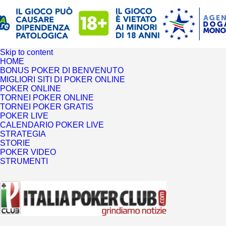
Skip to content
HOME
BONUS POKER DI BENVENUTO
MIGLIORI SITI DI POKER ONLINE
POKER ONLINE
TORNEI POKER ONLINE
TORNEI POKER GRATIS
POKER LIVE
CALENDARIO POKER LIVE
STRATEGIA
STORIE
POKER VIDEO
STRUMENTI