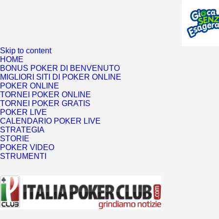
Skip to content
HOME
BONUS POKER DI BENVENUTO
MIGLIORI SITI DI POKER ONLINE
POKER ONLINE
TORNEI POKER ONLINE
TORNEI POKER GRATIS
POKER LIVE
CALENDARIO POKER LIVE
STRATEGIA
STORIE
POKER VIDEO
STRUMENTI