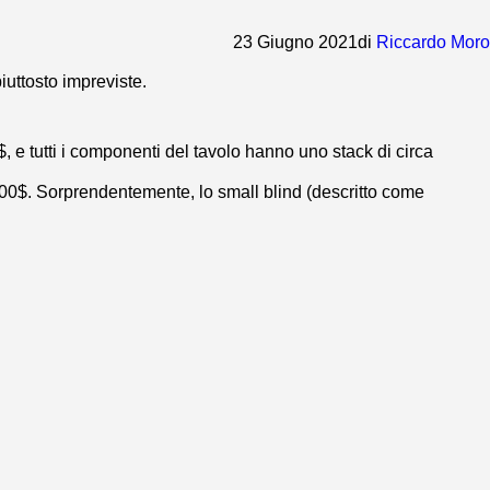
23 Giugno 2021
di
Riccardo Moro
iuttosto impreviste.
e tutti i componenti del tavolo hanno uno stack di circa
100$. Sorprendentemente, lo small blind (descritto come