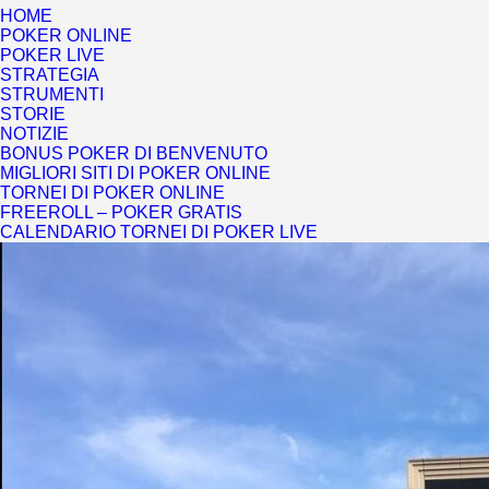
HOME
POKER ONLINE
POKER LIVE
STRATEGIA
STRUMENTI
STORIE
NOTIZIE
BONUS POKER DI BENVENUTO
MIGLIORI SITI DI POKER ONLINE
TORNEI DI POKER ONLINE
FREEROLL – POKER GRATIS
CALENDARIO TORNEI DI POKER LIVE