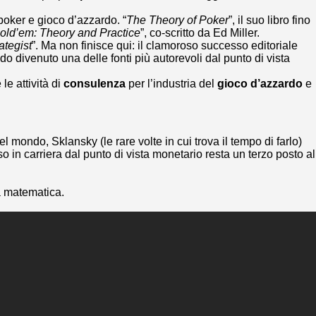
 poker e gioco d’azzardo. “
The Theory of Poker
”, il suo libro fino
old’em: Theory and Practice
”, co-scritto da Ed Miller.
ategist
”. Ma non finisce qui: il clamoroso successo editoriale
do divenuto una delle fonti più autorevoli dal punto di vista
le attività di
consulenza
per l’industria del
gioco d’azzardo
e
 mondo, Sklansky (le rare volte in cui trova il tempo di farlo)
o in carriera dal punto di vista monetario resta un terzo posto al
la matematica.