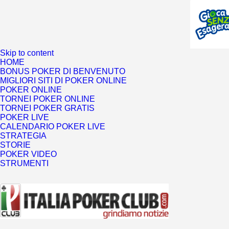
Skip to content
HOME
BONUS POKER DI BENVENUTO
MIGLIORI SITI DI POKER ONLINE
POKER ONLINE
TORNEI POKER ONLINE
TORNEI POKER GRATIS
POKER LIVE
CALENDARIO POKER LIVE
STRATEGIA
STORIE
POKER VIDEO
STRUMENTI