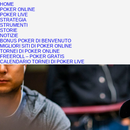
HOME
POKER ONLINE
POKER LIVE
STRATEGIA
STRUMENTI
STORIE
NOTIZIE
BONUS POKER DI BENVENUTO
MIGLIORI SITI DI POKER ONLINE
TORNEI DI POKER ONLINE
FREEROLL – POKER GRATIS
CALENDARIO TORNEI DI POKER LIVE