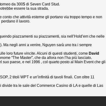
n torneo da 300$ di Seven Card Stud.
potrebbe essere la sua strada.
e conto che attività esterne gli portano via troppo tempo e non
 perdano il lavoro.
guendo piazzamenti su piazzamenti, sia nell’Hold’em che nelle
z). Ma negli anni a venire, Nguyen sarà uno tra i sempre
lle loro future vincite. Alcuni di questi studenti, come
David
annome “The Master”, che da allora non l’ha più lasciato.
l suo paese, e nel 1996 , col quarto posto al Main Event che gli
 2 titoli WPT e un’infinità di tavoli finali. Con oltre 11
 si divide tra le sale del Commerce Casino di LA e quelle di Las