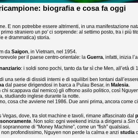
ricampione: biografia e cosa fa oggi
rone. E non potrebbe essere altrimenti, in una manifestazione na
primo straniero un po’ ci sorprende: al settimo posto, tra i più ti
le e drammatica) storia.
 km da
Saigon
, in Vietnam, nel 1954.
revole per il paese centro-orientale: la
Guerra
, infatti, inizia
inanziario
: i soldi sono pochi, tanto da far sì che Men, all’età d
i una serie di dissidi interni e di squilibri ben lontani dall’esser
pa
dal paese dirigendosi in barca a Pulau Besar, in
Malesia
.
n chi scappava dal nemico) gli offrono asilo politico, così Nguye
, studiando inglese durante la notte.
no, cosa che avviene nel 1986. Due anni prima, ancora come citt
 Vegas, dove, tra slot machine e tavoli, rimane affascinato dal
p
sonoramente
. Non solo: ogni weekend inizia a dirigersi a
Sin C
il soprannome di “Money Machine”, come un “fish” qualsiasi.
se non profondissimo, Nguyen non perde la calma e anzi
studia
o