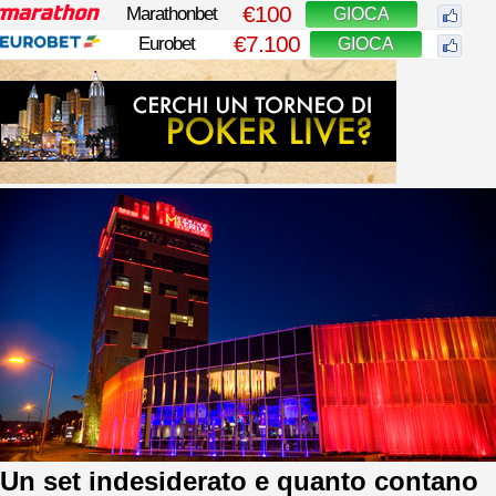
€100
Marathonbet
GIOCA
€7.100
Eurobet
GIOCA
Un set indesiderato e quanto contano