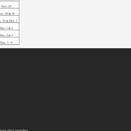
ner del nostro