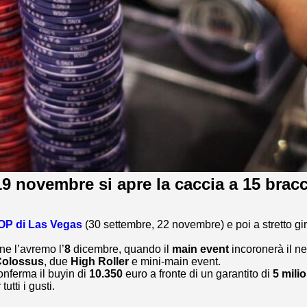
19 novembre si apre la caccia a 15 bracc
P di Las Vegas
(30 settembre, 22 novembre) e poi a stretto gir
ne l’avremo l’
8
dicembre, quando il
main event
incoronerà il n
Colossus
, due
High Roller
e mini-main event.
onferma il buyin di
10.350
euro a fronte di un garantito di
5 milio
tti i gusti.