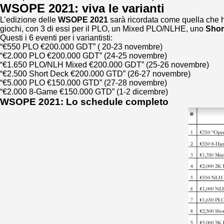
WSOPE 2021: viva le varianti
L’edizione delle
WSOPE 2021
sarà ricordata come quella che 
giochi, con 3 di essi per il PLO, un Mixed PLO/NLHE, uno
Shor
Questi i 6 eventi per i variantisti:
“€550 PLO €200.000 GDT” ( 20-23 novembre)
“€2.000 PLO €200.000 GDT” (24-25 novembre)
“€1.650 PLO/NLH Mixed €200.000 GDT” (25-26 novembre)
“€2.500 Short Deck €200.000 GTD” (26-27 novembre)
“€5.000 PLO €150.000 GTD” (27-28 novembre)
“€2.000 8-Game €150.000 GTD” (1-2 dicembre)
WSOPE 2021: Lo schedule completo