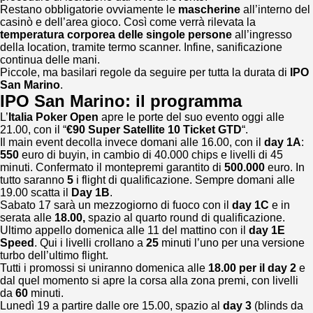
Restano obbligatorie ovviamente le
mascherine
all’interno del
casinò e dell’area gioco. Così come verrà rilevata la
temperatura corporea delle singole persone
all’ingresso
della location, tramite termo scanner. Infine, sanificazione
continua delle mani.
Piccole, ma basilari regole da seguire per tutta la durata di
IPO
San Marino
.
IPO San Marino: il programma
L’
Italia Poker Open
apre le porte del suo evento oggi alle
21.00, con il “
€90 Super Satellite 10 Ticket GTD
“.
Il main event decolla invece domani alle 16.00, con il
day 1A
:
550
euro di buyin, in cambio di 40.000 chips e livelli di 45
minuti. Confermato il montepremi garantito di
500.000
euro. In
tutto saranno
5
i flight di qualificazione. Sempre domani alle
19.00 scatta il
Day 1B
.
Sabato 17 sarà un mezzogiorno di fuoco con il
day 1C
e in
serata alle
18.00,
spazio al quarto round di qualificazione.
Ultimo appello domenica alle 11 del mattino con il
day 1E
Speed
. Qui i livelli crollano a
25
minuti l’uno per una versione
turbo dell’ultimo flight.
Tutti i promossi si uniranno domenica alle
18.00 per il day 2
e
dal quel momento si apre la corsa alla zona premi, con livelli
da
60
minuti.
Lunedì 19 a partire dalle ore 15.00, spazio al
day 3
(blinds da