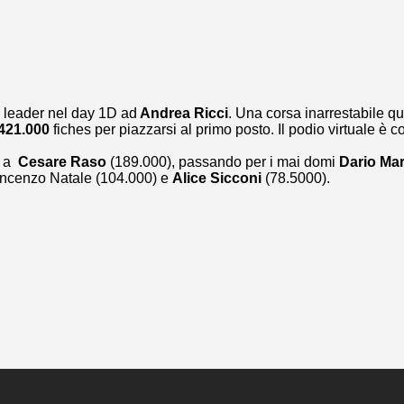
di leader nel day 1D ad
Andrea Ricci
. Una corsa inarrestabile qu
421.000
fiches per piazzarsi al primo posto. Il podio virtuale è 
 a
Cesare Raso
(189.000), passando per i mai domi
Dario Mari
incenzo Natale (104.000) e
Alice Sicconi
(78.5000).