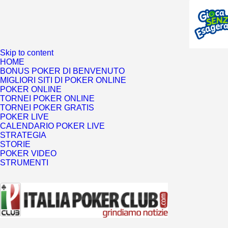
Skip to content
HOME
BONUS POKER DI BENVENUTO
MIGLIORI SITI DI POKER ONLINE
POKER ONLINE
TORNEI POKER ONLINE
TORNEI POKER GRATIS
POKER LIVE
CALENDARIO POKER LIVE
STRATEGIA
STORIE
POKER VIDEO
STRUMENTI