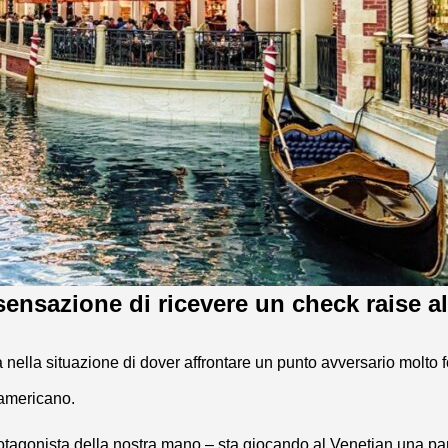
ensazione di ricevere un check raise al
va nella situazione di dover affrontare un punto avversario molto 
 americano.
rotagonista della nostra mano – sta giocando al Venetian una par