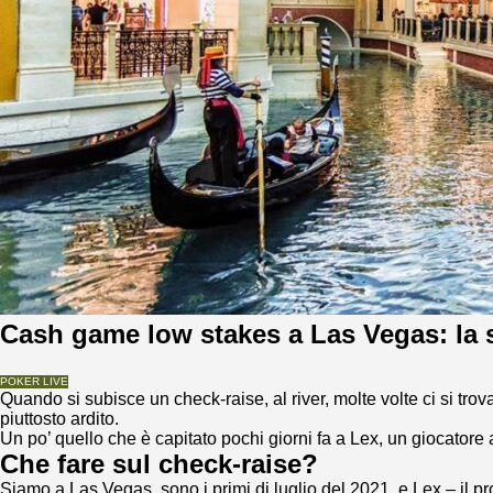
Cash game low stakes a Las Vegas: la s
POKER LIVE
Quando si subisce un check-raise, al river, molte volte ci si tro
piuttosto ardito.
Un po’ quello che è capitato pochi giorni fa a Lex, un giocatore
Che fare sul check-raise?
Siamo a Las Vegas, sono i primi di luglio del 2021, e Lex – il p