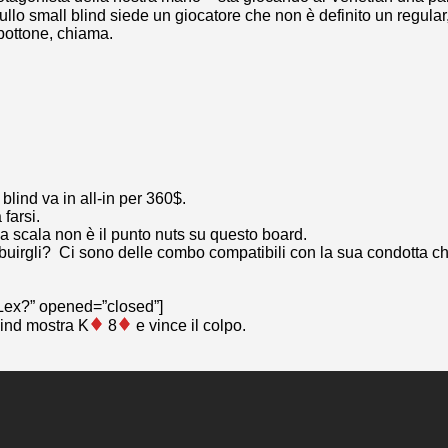
Sullo small blind siede un giocatore che non è definito un regula
 bottone, chiama.
lind va in all-in per 360$.
farsi.
 scala non è il punto nuts su questo board.
ibuirgli? Ci sono delle combo compatibili con la sua condotta c
 Lex?” opened=”closed”]
lind mostra K
8
e vince il colpo.