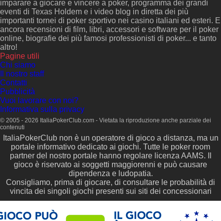
imparare a giocare e vincere a poker, programma dei grandi
eventi di Texas Holdem e i video blog in diretta dei più
importanti tornei di poker sportivo nei casino italiani ed esteri. E
ancora recensioni di film, libri, accessori e software per il poker
online, biografie dei più famosi professionisti di poker... e tanto
altro!
Pagine utili
Chi siamo
Il nostro staff
Contatti
Pubblicità
Vuoi lavorare con noi?
Informativa sulla privacy
© 2005 - 2026 ItaliaPokerClub.com - Vietata la riproduzione anche parziale dei
contenuti
ItaliaPokerClub non è un operatore di gioco a distanza, ma un
portale informativo dedicato ai giochi. Tutte le poker room
partner del nostro portale hanno regolare licenza AAMS. Il
gioco è riservato ai soggetti maggiorenni e può causare
dipendenza e ludopatia.
Consigliamo, prima di giocare, di consultare le probabilità di
vincita dei singoli giochi presenti sui siti dei concessionari