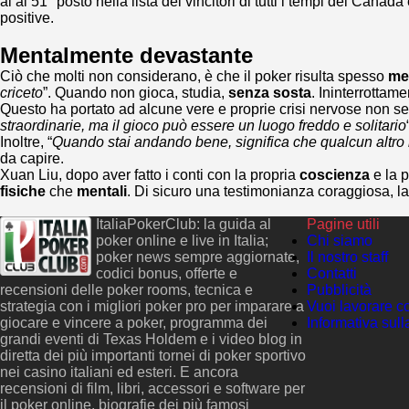
al al 51° posto nella lista dei vincitori di tutti i tempi del Canad
positive.
Mentalmente devastante
Ciò che molti non considerano, è che il poker risulta spesso
me
criceto
”. Quando non gioca, studia,
senza sosta
. Ininterrottame
Questo ha portato ad alcune vere e proprie crisi nervose non se
straordinarie, ma il gioco può essere un luogo freddo e solitario
Inoltre, “
Quando stai andando bene, significa che qualcun altro n
da capire.
Xuan Liu, dopo aver fatto i conti con la propria
coscienza
e la p
fisiche
che
mentali
. Di sicuro una testimonianza coraggiosa, l
ItaliaPokerClub: la guida al
Pagine utili
poker online e live in Italia;
Chi siamo
poker news sempre aggiornate,
Il nostro staff
codici bonus, offerte e
Contatti
recensioni delle poker rooms, tecnica e
Pubblicità
strategia con i migliori poker pro per imparare a
Vuoi lavorare c
giocare e vincere a poker, programma dei
Informativa sull
grandi eventi di Texas Holdem e i video blog in
diretta dei più importanti tornei di poker sportivo
nei casino italiani ed esteri. E ancora
recensioni di film, libri, accessori e software per
il poker online, biografie dei più famosi