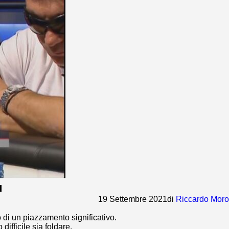
u
19 Settembre 2021
di
Riccardo Moro
to di un piazzamento significativo.
ifficile sia foldare.