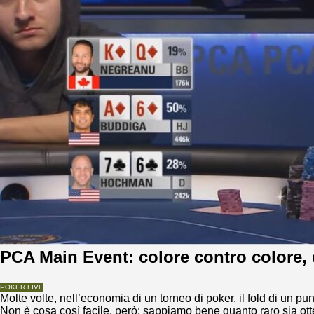
PCA Main Event: colore contro colore, d
POKER LIVE
Molte volte, nell’economia di un torneo di poker, il fold di un pu
Non è cosa così facile, però: sappiamo bene quanto raro sia otten