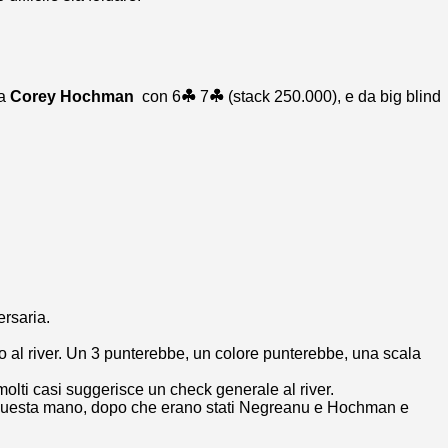
ma
Corey Hochman
con 6
7
(stack 250.000), e da big blind
ersaria.
o al river. Un 3 punterebbe, un colore punterebbe, una scala
molti casi suggerisce un check generale al river.
 in questa mano, dopo che erano stati Negreanu e Hochman e