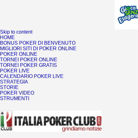
Skip to content
HOME
BONUS POKER DI BENVENUTO
MIGLIORI SITI DI POKER ONLINE
POKER ONLINE
TORNEI POKER ONLINE
TORNEI POKER GRATIS
POKER LIVE
CALENDARIO POKER LIVE
STRATEGIA
STORIE
POKER VIDEO
STRUMENTI