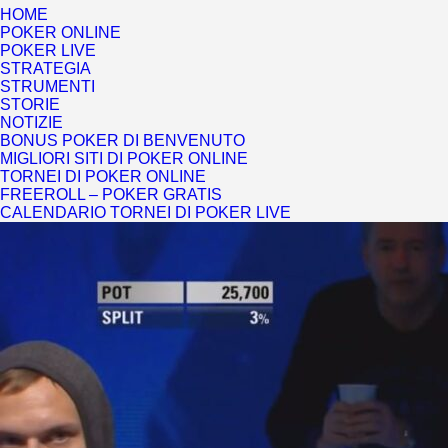
HOME
POKER ONLINE
POKER LIVE
STRATEGIA
STRUMENTI
STORIE
NOTIZIE
BONUS POKER DI BENVENUTO
MIGLIORI SITI DI POKER ONLINE
TORNEI DI POKER ONLINE
FREEROLL – POKER GRATIS
CALENDARIO TORNEI DI POKER LIVE