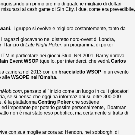
nquistando un primo premio di qualche migliaio di dollari.
misurarsi al cash game di Sin City. I due, come era prevedibile,
wani
. Il gruppo si evolve e migliora costantemente, tanto da
 i ragazzi giocavano nel distretto nord-ovest di Londra,
 il lancio di
Late Night Poker
, un programma di poker
 ITM in particolare nei giochi Stud. Nel 2001, Barny riprova
Main Event WSOP
(quello, per intenderci, che vedrà
Carlos
 sua carriera nel 2013 con un
braccialetto
WSOP
in un evento
o
alle
WSOPE
nell’Omaha
.
nMob.com
, pensato all’ inizio come un luogo in cui i giocatori
ezia, se si pensa che oggi ha informazioni su oltre 300.000
e, è la piattaforma
Genting
Poker
che sostiene
oso ed importante per poterlo gestire personalmente, Boatman
satto non è mai stato reso pubblico, ma certamente si tratta di
y vive con sua moglie ancora ad Hendon, nei sobborghi di