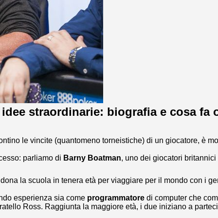
dee straordinarie: biografia e cosa fa 
ino le vincite (quantomeno torneistiche) di un giocatore, è molt
ccesso: parliamo di
Barny Boatman
, uno dei giocatori britannici
andona la scuola in tenera età per viaggiare per il mondo con i g
isendo esperienza sia come
programmatore
di computer che co
atello Ross. Raggiunta la maggiore età, i due iniziano a parteci