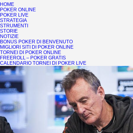
HOME
POKER ONLINE
POKER LIVE
STRATEGIA
STRUMENTI
STORIE
NOTIZIE
BONUS POKER DI BENVENUTO
MIGLIORI SITI DI POKER ONLINE
TORNEI DI POKER ONLINE
FREEROLL – POKER GRATIS
CALENDARIO TORNEI DI POKER LIVE