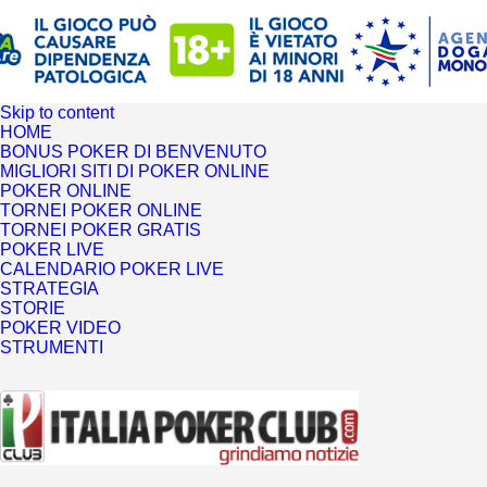
Skip to content
HOME
BONUS POKER DI BENVENUTO
MIGLIORI SITI DI POKER ONLINE
POKER ONLINE
TORNEI POKER ONLINE
TORNEI POKER GRATIS
POKER LIVE
CALENDARIO POKER LIVE
STRATEGIA
STORIE
POKER VIDEO
STRUMENTI