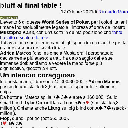
bluff al final table !
12 Ottobre 2021
di
Riccardo Moro
POKER LIVE
L’evento 6 di queste
World Series of Poker
, per i colori italiani
rimane indissolubilmente legato all’impresa sfiorata dal nostro
Mustapha
Kanit
, con un’uscita in quinta posizione che
tanto
ha fatto discutere la rete
.
Tuttavia, non sono certo mancati gli spunti tecnici, anche per la
grande caratura del tavolo finale.
Adrien Mateos
(che insieme a Musta era il personaggio
decisamente più atteso) a tratti ha dato saggio delle sue
immense doti: andiamo a vedere la mano forse più
significativa, giocata a 4 left.
Un rilancio coraggioso
In questa mano, i bui sono 40.000/80.000 e
Adrien Mateos
possiede uno stack di 3,6 milioni. Lo spagnolo è ultimo in
chips.
Da bottone, Mateos spilla K
3
e apre a 160.000 . Sullo
small blind,
Tyler Cornell
fa call con 5
5
(suo stack 5,8
milioni). Chiama anche
Liang
sul big blind con A
7
(stack 4
milioni).
Flop
, quindi, per tre (pot 560.000).
J
J
2