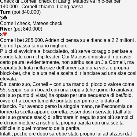
Check di Cornell, check di Liang, Mateos va in c-bet per
140.000 . Cornell chiama, Liang passa.
Turn
(pot 840.000)
3
Cornell check, Mateos check.
River
(pot 840.000)
8
Cornell bet 285.000. Adrien ci pensa su e rilancia a 2,2 milioni .
Cornell passa la mano migliore.
Più ci si avvicina al braccialetto, più serve coraggio per fare a
sportellate con i chip leader. Qui Mateos dimostra di non aver
certo paura: evidentemente, non attribuisce un J a Cornell, ma
soprattutto fiuta nella size dell’americano una vera e propria
block-bet, che lo aiuta nella scelta di rilanciare ad una size così
elevata.
Dal canto suo, Cornell – con una mano di piccolo valore come
55, seppur su un board con una coppia (che quindi lo aiutava,
dal suo punto di vista) ha optato per una sequenza di bet/fold,
ovvero ha coerentemente puntato per primo e foldato al
rilancio. Pur avendo perso la singola mano, nell’economia del
torneo la scelta appare corretta, essendosi riservato (dall’alto
del suo grande stack) di affrontare in seguito spot più semplici,
e di non mettere a rischio la propria partita con una scelta
difficile in quel momento della partita.
Infatti, poche ore dopo sarebbe stato proprio lui ad alzarsi dal