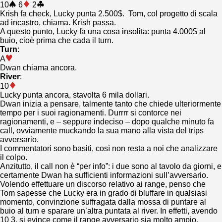
10
6
2
Krish fa check, Lucky punta 2.500$. Tom, col progetto di scala
ad incastro, chiama. Krish passa.
A questo punto, Lucky fa una cosa insolita: punta 4.000$ al
buio, cioè prima che cada il turn.
Turn
:
A
Dwan chiama ancora.
River
:
10
Lucky punta ancora, stavolta 6 mila dollari.
Dwan inizia a pensare, talmente tanto che chiede ulteriormente
tempo per i suoi ragionamenti. Durrrr si contorce nei
ragionamenti, e – seppure indeciso – dopo qualche minuto fa
call, ovviamente muckando la sua mano alla vista del trips
avversario.
I commentatori sono basiti, così non resta a noi che analizzare
il colpo.
Anzitutto, il call non è “per info”: i due sono al tavolo da giorni, e
certamente Dwan ha sufficienti informazioni sull’avversario.
Volendo effettuare un discorso relativo ai range, penso che
Tom sapesse che Lucky era in grado di bluffare in qualsiasi
momento, convinzione suffragata dalla mossa di puntare al
buio al turn e sparare un’altra puntata al river. In effetti, avendo
10 3, si evince come il range avversario sia molto ampio,