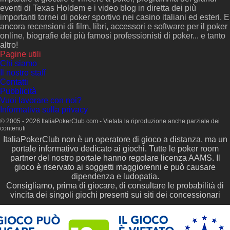
eventi di Texas Holdem e i video blog in diretta dei più
importanti tornei di poker sportivo nei casino italiani ed esteri. E
ancora recensioni di film, libri, accessori e software per il poker
online, biografie dei più famosi professionisti di poker... e tanto
altro!
Pagine utili
Chi siamo
Il nostro staff
Contatti
Pubblicità
Vuoi lavorare con noi?
Informativa sulla privacy
© 2005 - 2026 ItaliaPokerClub.com - Vietata la riproduzione anche parziale dei
contenuti
ItaliaPokerClub non è un operatore di gioco a distanza, ma un
portale informativo dedicato ai giochi. Tutte le poker room
partner del nostro portale hanno regolare licenza AAMS. Il
gioco è riservato ai soggetti maggiorenni e può causare
dipendenza e ludopatia.
Consigliamo, prima di giocare, di consultare le probabilità di
vincita dei singoli giochi presenti sui siti dei concessionari