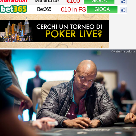
€100
Marathonbet
GIOCA
€10 in FS
Bet365
GIOCA