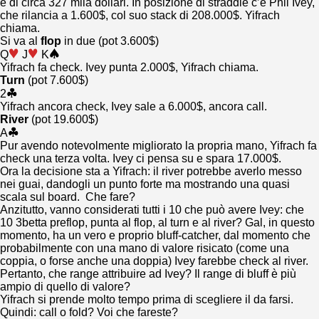
è di circa 327 mila dollari. In posizione di straddle c’è Phil Ivey,
che rilancia a 1.600$, col suo stack di 208.000$. Yifrach
chiama.
Si va al
flop
in due (pot 3.600$)
Q
J
K
Yifrach fa check. Ivey punta 2.000$, Yifrach chiama.
Turn
(pot 7.600$)
2
Yifrach ancora check, Ivey sale a 6.000$, ancora call.
River
(pot 19.600$)
A
Pur avendo notevolmente migliorato la propria mano, Yifrach fa
check una terza volta. Ivey ci pensa su e spara 17.000$.
Ora la decisione sta a Yifrach: il river potrebbe averlo messo
nei guai, dandogli un punto forte ma mostrando una quasi
scala sul board. Che fare?
Anzitutto, vanno considerati tutti i 10 che può avere Ivey: che
10 3betta preflop, punta al flop, al turn e al river? Gal, in questo
momento, ha un vero e proprio bluff-catcher, dal momento che
probabilmente con una mano di valore risicato (come una
coppia, o forse anche una doppia) Ivey farebbe check al river.
Pertanto, che range attribuire ad Ivey? Il range di bluff è più
ampio di quello di valore?
Yifrach si prende molto tempo prima di scegliere il da farsi.
Quindi: call o fold? Voi che fareste?