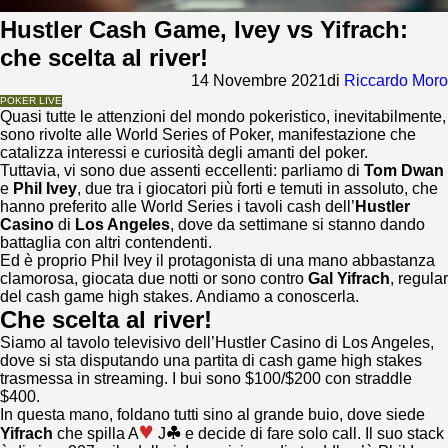
Hustler Cash Game, Ivey vs Yifrach:
che scelta al river!
14 Novembre 2021
di
Riccardo Moro
POKER LIVE
Quasi tutte le attenzioni del mondo pokeristico, inevitabilmente,
sono rivolte alle World Series of Poker, manifestazione che
catalizza interessi e curiosità degli amanti del poker.
Tuttavia, vi sono due assenti eccellenti: parliamo di
Tom
Dwan
e
Phil
Ivey
, due tra i giocatori più forti e temuti in assoluto, che
hanno preferito alle World Series i tavoli cash dell’
Hustler
Casino
di
Los Angeles
, dove da settimane si stanno dando
battaglia con altri contendenti.
Ed è proprio Phil Ivey il protagonista di una mano abbastanza
clamorosa, giocata due notti or sono contro
Gal
Yifrach
, regular
del cash game high stakes. Andiamo a conoscerla.
Che scelta al river!
Siamo al tavolo televisivo dell’Hustler Casino di Los Angeles,
dove si sta disputando una partita di cash game high stakes
trasmessa in streaming. I bui sono $100/$200 con straddle
$400.
In questa mano, foldano tutti sino al grande buio, dove siede
Yifrach
che spilla A
J
e decide di fare solo call. Il suo stack