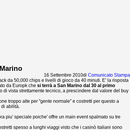
 Marino
16 Settembre 2010
di
Comunicato Stampa
ack da 50,000 chips e livelli di gioco da 40 minuti. E’ la risposta
zzato da Europk che
si terrà a San Marino dal 30 al primo
to di vista strettamente tecnico, a prescindere dal valore del buy
zione troppo alte per “gente normale” e costretti per questo a
di abilità.
ra piu’ speciale poiche’ offre un main event spalmato su tre
ostretti spesso a lunghi viaggi visto che i casinò italiani sono