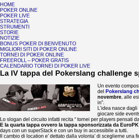
HOME
POKER ONLINE
POKER LIVE
STRATEGIA
STRUMENTI
STORIE
NOTIZIE
BONUS POKER DI BENVENUTO
MIGLIORI SITI DI POKER ONLINE
TORNEI DI POKER ONLINE
FREEROLL – POKER GRATIS
CALENDARIO TORNEI DI POKER LIVE
La IV tappa del Pokerslang challenge 
Un evento composto
del
Pokerslang ch
novembre
, alle e
in”.
L’idea nasce dagli 
giocare side events 
Lo slogan del circuito infatti recita “ tornei per players pensati 
E la quarta tappa ovvero la tappa sponsorizzata da EuroPK
days con un superStack e con un buy in accessibile a tutti.
Il cambio di location e’ dettato dalla volonta’ di sceglierne una fi