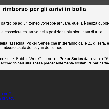
 rimborso per gli arrivi in bolla
artecipa ad un torneo vorrebbe arrivare, quella è senza dubbio la
le a consolare chi arriva nella posizione più sfortunata di tutte.
 della rassegna
iPoker Series
che inizieranno dalle 21 di sera, e
rimborso totale del buy-in del torneo.
omozione “Bubble Week” i tornei di
iPoker
Series
dall’evento 76 
o un accredito pari alla spesa precedentemente sostenuta per parte
on noi?
a privacy