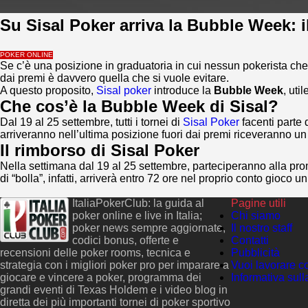
Su Sisal Poker arriva la Bubble Week: il
POKER ONLINE
Se c’è una posizione in graduatoria in cui nessun pokerista che p
dai premi è davvero quella che si vuole evitare.
A questo proposito,
Sisal poker
introduce la
Bubble
Week
, uti
Che cos’è la Bubble Week di Sisal?
Dal 19 al 25 settembre, tutti i tornei di
Sisal Poker
facenti parte
arriveranno nell’ultima posizione fuori dai premi riceveranno un 
Il rimborso di Sisal Poker
Nella settimana dal 19 al 25 settembre, parteciperanno alla pr
di “bolla”, infatti, arriverà entro 72 ore nel proprio conto gioc
ItaliaPokerClub: la guida al
Pagine utili
poker online e live in Italia;
Chi siamo
poker news sempre aggiornate,
Il nostro staff
codici bonus, offerte e
Contatti
recensioni delle poker rooms, tecnica e
Pubblicità
strategia con i migliori poker pro per imparare a
Vuoi lavorare c
giocare e vincere a poker, programma dei
Informativa sull
grandi eventi di Texas Holdem e i video blog in
diretta dei più importanti tornei di poker sportivo