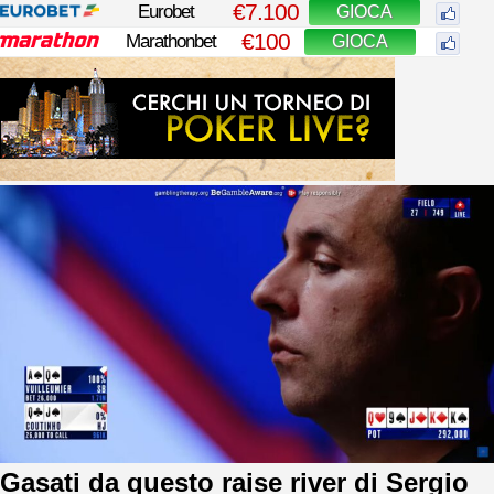
€7.100
Eurobet
GIOCA
€100
Marathonbet
GIOCA
Gasati da questo raise river di Sergio