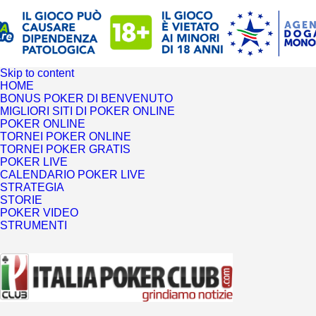
Skip to content
HOME
BONUS POKER DI BENVENUTO
MIGLIORI SITI DI POKER ONLINE
POKER ONLINE
TORNEI POKER ONLINE
TORNEI POKER GRATIS
POKER LIVE
CALENDARIO POKER LIVE
STRATEGIA
STORIE
POKER VIDEO
STRUMENTI