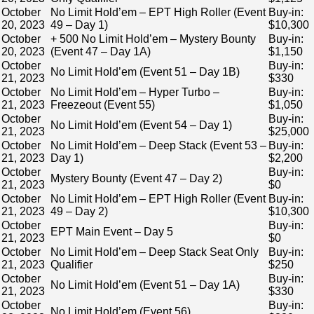
October
No Limit Hold’em – EPT High Roller (Event
Buy-in:
20, 2023
49 – Day 1)
$10,300
October
+ 500 No Limit Hold’em – Mystery Bounty
Buy-in:
20, 2023
(Event 47 – Day 1A)
$1,150
October
Buy-in:
No Limit Hold’em (Event 51 – Day 1B)
21, 2023
$330
October
No Limit Hold’em – Hyper Turbo –
Buy-in:
21, 2023
Freezeout (Event 55)
$1,050
October
Buy-in:
No Limit Hold’em (Event 54 – Day 1)
21, 2023
$25,000
October
No Limit Hold’em – Deep Stack (Event 53 –
Buy-in:
21, 2023
Day 1)
$2,200
October
Buy-in:
Mystery Bounty (Event 47 – Day 2)
21, 2023
$0
October
No Limit Hold’em – EPT High Roller (Event
Buy-in:
21, 2023
49 – Day 2)
$10,300
October
Buy-in:
EPT Main Event – Day 5
21, 2023
$0
October
No Limit Hold’em – Deep Stack Seat Only
Buy-in:
21, 2023
Qualifier
$250
October
Buy-in:
No Limit Hold’em (Event 51 – Day 1A)
21, 2023
$330
October
Buy-in:
No Limit Hold’em (Event 56)