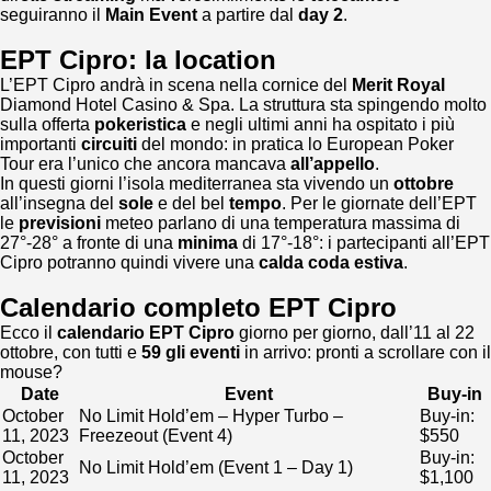
seguiranno il
Main Event
a partire dal
day 2
.
EPT Cipro: la location
L’EPT Cipro andrà in scena nella cornice del
Merit Royal
Diamond Hotel Casino & Spa. La struttura sta spingendo molto
sulla offerta
pokeristica
e negli ultimi anni ha ospitato i più
importanti
circuiti
del mondo: in pratica lo European Poker
Tour era l’unico che ancora mancava
all’appello
.
In questi giorni l’isola mediterranea sta vivendo un
ottobre
all’insegna del
sole
e del bel
tempo
. Per le giornate dell’EPT
le
previsioni
meteo parlano di una temperatura massima di
27°-28° a fronte di una
minima
di 17°-18°: i partecipanti all’EPT
Cipro potranno quindi vivere una
calda coda estiva
.
Calendario completo EPT Cipro
Ecco il
calendario EPT Cipro
giorno per giorno, dall’11 al 22
ottobre, con tutti e
59 gli eventi
in arrivo: pronti a scrollare con il
mouse?
Date
Event
Buy-in
October
No Limit Hold’em – Hyper Turbo –
Buy-in:
11, 2023
Freezeout (Event 4)
$550
October
Buy-in:
No Limit Hold’em (Event 1 – Day 1)
11, 2023
$1,100