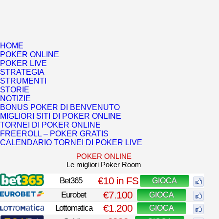
HOME
POKER ONLINE
POKER LIVE
STRATEGIA
STRUMENTI
STORIE
NOTIZIE
BONUS POKER DI BENVENUTO
MIGLIORI SITI DI POKER ONLINE
TORNEI DI POKER ONLINE
FREEROLL – POKER GRATIS
CALENDARIO TORNEI DI POKER LIVE
POKER ONLINE
Le migliori Poker Room
€10 in FS
Bet365
GIOCA
€7.100
Eurobet
GIOCA
€1.200
Lottomatica
GIOCA