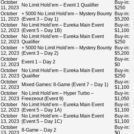
October
Buy-in:
No Limit Hold’em – Event 1 Qualifier
11, 2023
$250
October
+ 5000 No Limit Hold’em – Mystery Bounty
Buy-in:
11, 2023
(Event 3 – Day 1)
$5,200
October
No Limit Hold’em – Eureka Main Event
Buy-in:
12, 2023
(Event 5 – Day 1B)
$1,100
October
No Limit Hold’em – Eureka Main Event
Buy-in:
12, 2023
Qualifier
$250
October
+ 5000 No Limit Hold’em – Mystery Bounty
Buy-in:
12, 2023
(Event 3 – Day 2)
$5,200
October
Buy-in:
Event 1 – Day 2
12, 2023
$0
October
No Limit Hold’em – Eureka Main Event
Buy-in:
12, 2023
Qualifier
$250
October
Buy-in:
Mixed Games: 8-Game (Event 7 – Day 1)
12, 2023
$1,100
October
No Limit Hold’em – Hyper Turbo –
Buy-in:
12, 2023
Freezeout (Event 9)
$1,050
October
No Limit Hold’em – Eureka Main Event
Buy-in:
12, 2023
(Event 5 – Day 1A)
$1,100
October
No Limit Hold’em – Eureka Main Event
Buy-in:
13, 2023
(Event 5 – Day 1C)
$1,100
October
Buy-in:
8-Game – Day 2
13, 2023
$0