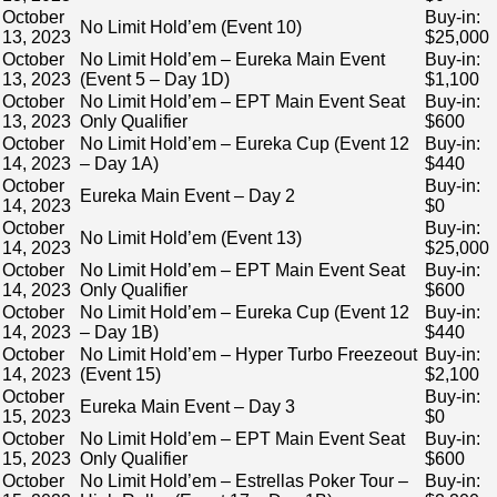
October
Buy-in:
No Limit Hold’em (Event 10)
13, 2023
$25,000
October
No Limit Hold’em – Eureka Main Event
Buy-in:
13, 2023
(Event 5 – Day 1D)
$1,100
October
No Limit Hold’em – EPT Main Event Seat
Buy-in:
13, 2023
Only Qualifier
$600
October
No Limit Hold’em – Eureka Cup (Event 12
Buy-in:
14, 2023
– Day 1A)
$440
October
Buy-in:
Eureka Main Event – Day 2
14, 2023
$0
October
Buy-in:
No Limit Hold’em (Event 13)
14, 2023
$25,000
October
No Limit Hold’em – EPT Main Event Seat
Buy-in:
14, 2023
Only Qualifier
$600
October
No Limit Hold’em – Eureka Cup (Event 12
Buy-in:
14, 2023
– Day 1B)
$440
October
No Limit Hold’em – Hyper Turbo Freezeout
Buy-in:
14, 2023
(Event 15)
$2,100
October
Buy-in:
Eureka Main Event – Day 3
15, 2023
$0
October
No Limit Hold’em – EPT Main Event Seat
Buy-in:
15, 2023
Only Qualifier
$600
October
No Limit Hold’em – Estrellas Poker Tour –
Buy-in: