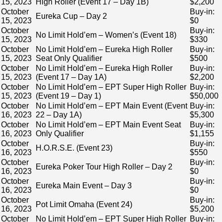
15, 2023
High Roller (Event 17 – Day 1B)
$2,200
October
Buy-in:
Eureka Cup – Day 2
15, 2023
$0
October
Buy-in:
No Limit Hold’em – Women’s (Event 18)
15, 2023
$330
October
No Limit Hold’em – Eureka High Roller
Buy-in:
15, 2023
Seat Only Qualifier
$500
October
No Limit Hold’em – Eureka High Roller
Buy-in:
15, 2023
(Event 17 – Day 1A)
$2,200
October
No Limit Hold’em – EPT Super High Roller
Buy-in:
15, 2023
(Event 19 – Day 1)
$50,000
October
No Limit Hold’em – EPT Main Event (Event
Buy-in:
16, 2023
22 – Day 1A)
$5,300
October
No Limit Hold’em – EPT Main Event Seat
Buy-in:
16, 2023
Only Qualifier
$1,155
October
Buy-in:
H.O.R.S.E. (Event 23)
16, 2023
$550
October
Buy-in:
Eureka Poker Tour High Roller – Day 2
16, 2023
$0
October
Buy-in:
Eureka Main Event – Day 3
16, 2023
$0
October
Buy-in:
Pot Limit Omaha (Event 24)
16, 2023
$5,200
October
No Limit Hold’em – EPT Super High Roller
Buy-in: