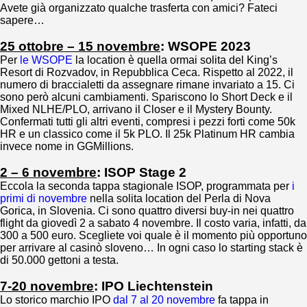
Avete già organizzato qualche trasferta con amici? Fateci
sapere…
25 ottobre – 15 novembre
: WSOPE 2023
Per
le WSOPE
la location è quella ormai solita del King’s
Resort di Rozvadov, in Repubblica Ceca. Rispetto al 2022, il
numero di braccialetti da assegnare rimane invariato a 15. Ci
sono però alcuni cambiamenti. Spariscono lo Short Deck e il
Mixed NLHE/PLO, arrivano il Closer e il Mystery Bounty.
Confermati tutti gli altri eventi, compresi i pezzi forti come 50k
HR e un classico come il 5k PLO. Il 25k Platinum HR cambia
invece nome in GGMillions.
2 – 6 novembre
: ISOP Stage 2
Eccola la seconda tappa stagionale ISOP, programmata per
i
primi di novembre
nella solita location del Perla di Nova
Gorica, in Slovenia. Ci sono quattro diversi buy-in nei quattro
flight da giovedì 2 a sabato 4 novembre. Il costo varia, infatti, da
300 a 500 euro. Scegliete voi quale è il momento più opportuno
per arrivare al casinò sloveno… In ogni caso lo starting stack è
di 50.000 gettoni a testa.
7-20 novembre
: IPO Liechtenstein
Lo storico marchio IPO
dal 7 al 20 novembre
fa tappa in