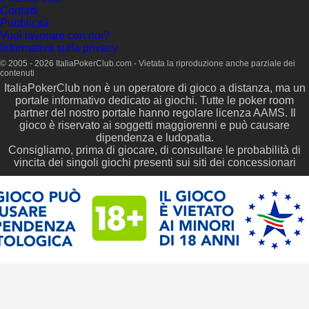
Contatti
Pubblicità
Vuoi lavorare con noi?
Informativa sulla privacy
© 2005 - 2026 ItaliaPokerClub.com - Vietata la riproduzione anche parziale dei
contenuti
ItaliaPokerClub non è un operatore di gioco a distanza, ma un
portale informativo dedicato ai giochi. Tutte le poker room
partner del nostro portale hanno regolare licenza AAMS. Il
gioco è riservato ai soggetti maggiorenni e può causare
dipendenza e ludopatia.
Consigliamo, prima di giocare, di consultare le probabilità di
vincita dei singoli giochi presenti sui siti dei concessionari