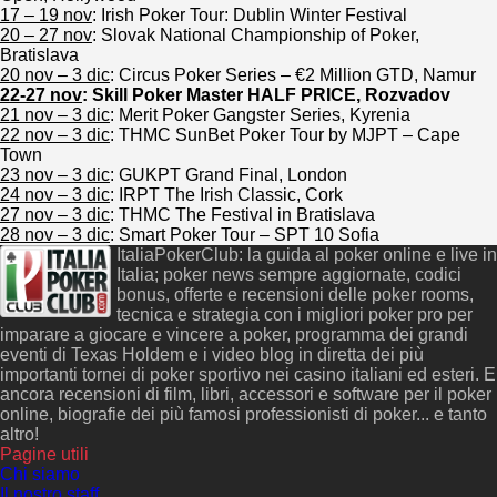
17 – 19 nov
: Irish Poker Tour: Dublin Winter Festival
20 – 27 nov
: Slovak National Championship of Poker,
Bratislava
20 nov – 3 dic
: Circus Poker Series – €2 Million GTD, Namur
22-27 nov
: Skill Poker Master HALF PRICE, Rozvadov
21 nov – 3 dic
: Merit Poker Gangster Series, Kyrenia
22 nov – 3 dic
: THMC SunBet Poker Tour by MJPT – Cape
Town
23 nov – 3 dic
: GUKPT Grand Final, London
24 nov – 3 dic
: IRPT The Irish Classic, Cork
27 nov – 3 dic
: THMC The Festival in Bratislava
28 nov – 3 dic
: Smart Poker Tour – SPT 10 Sofia
ItaliaPokerClub: la guida al poker online e live in
Italia; poker news sempre aggiornate, codici
bonus, offerte e recensioni delle poker rooms,
tecnica e strategia con i migliori poker pro per
imparare a giocare e vincere a poker, programma dei grandi
eventi di Texas Holdem e i video blog in diretta dei più
importanti tornei di poker sportivo nei casino italiani ed esteri. E
ancora recensioni di film, libri, accessori e software per il poker
online, biografie dei più famosi professionisti di poker... e tanto
altro!
Pagine utili
Chi siamo
Il nostro staff