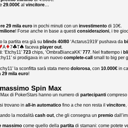
e
29.000€
al
vincitore
…
re 29 mila euro
in pochi minuti con un
investimento
di 10€.
milione
! Forse anche in base a questi
considerazioni
, i tre g
 la partita era già su
blinds 40/80
‘Actarus1919’ pushava da
b
A
7
T
faceva
player out
.
i
: ‘Etchy11’
723
chips, ‘OmbraBiancaKK’
777
. Nel frattempo i
bl
tchy11’ si prodigava in un nuovo
complete-call
small to big per g
Etchy11’ la sconfitta sarà stata meno
dolorosa
, con
10.000€
in c
a
29 mila euro
!
re massimo Spin Max
in Max di PokerStars hanno un numero di
partecipanti
compreso 
 si trovano in
all-in automatico
fino a che non resta il
vincitore
,
vando la modalità
cash out
, che gli consegna un
premio
dall’im
re massimo
come quello della
partita
di stamani: come potete v