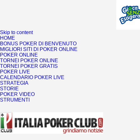
Skip to content
HOME
BONUS POKER DI BENVENUTO
MIGLIORI SITI DI POKER ONLINE
POKER ONLINE
TORNEI POKER ONLINE
TORNEI POKER GRATIS
POKER LIVE
CALENDARIO POKER LIVE
STRATEGIA
STORIE
POKER VIDEO
STRUMENTI