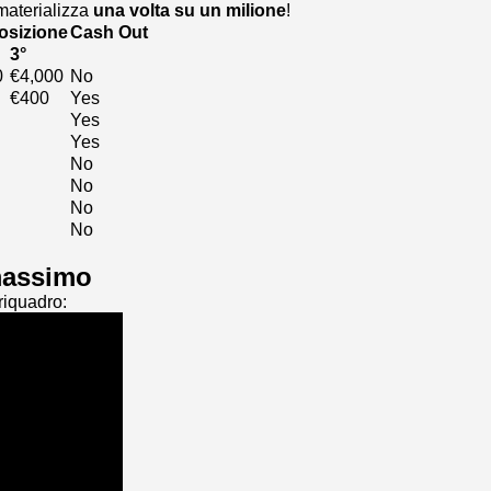
materializza
una volta su un milione
!
osizione
Cash Out
3°
0
€4,000
No
€400
Yes
Yes
Yes
No
No
No
No
massimo
riquadro: