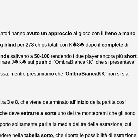
iocatori hanno
avuto un approccio
al gioco con il
freno a mano
ig blind
per 278 chips totali con K
8
dopo il
complete
di
inds
salivano a
50-100
rendendo i due player ancora più
short
.
irare J
K
sul
push
di ‘OmbraBiancaKK’, che si presentava
assa, mentre presumiamo che
‘OmbraBiancaKK’
non si sia
tra
3 e 8
, che viene determinato
all’inizio
della partita così
 che deve
estrarre a sorte
uno dei tre montepremi che gli sono
porto solitamente
pari
alla media dei tre della estrazione, cui
edere nella
tabella sotto
, che riporta le possibilità di estrazione