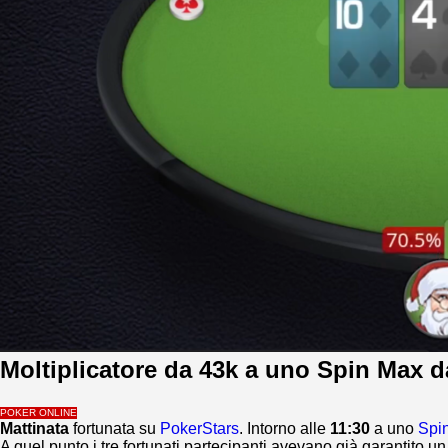
Moltiplicatore da 43k a uno Spin Max d
POKER ONLINE
Mattinata
fortunata su
PokerStars
. Intorno alle
11:30
a uno
Spi
A quel punto i tre fortunati partecipanti avevano già garantito u