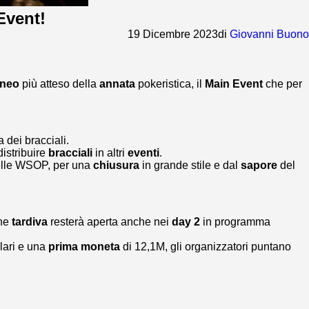
Event!
19 Dicembre 2023
di
Giovanni Buono
rneo
più atteso della
annata
pokeristica, il
Main Event
che per
 dei bracciali.
istribuire
bracciali
in altri
eventi
.
lle WSOP, per una
chiusura
in grande stile e dal
sapore
del
one
tardiva
resterà aperta anche nei
day 2
in programma
lari e una
prima moneta
di 12,1M, gli organizzatori puntano