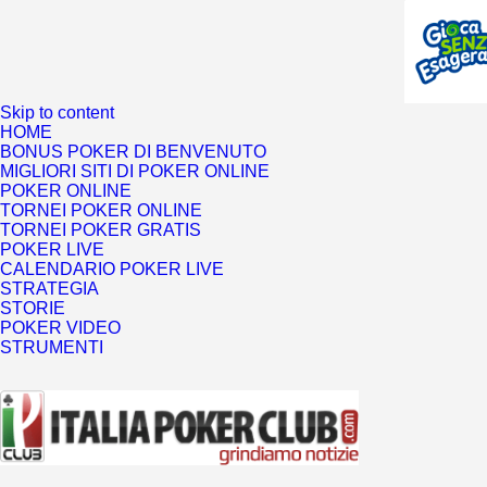
Skip to content
HOME
BONUS POKER DI BENVENUTO
MIGLIORI SITI DI POKER ONLINE
POKER ONLINE
TORNEI POKER ONLINE
TORNEI POKER GRATIS
POKER LIVE
CALENDARIO POKER LIVE
STRATEGIA
STORIE
POKER VIDEO
STRUMENTI