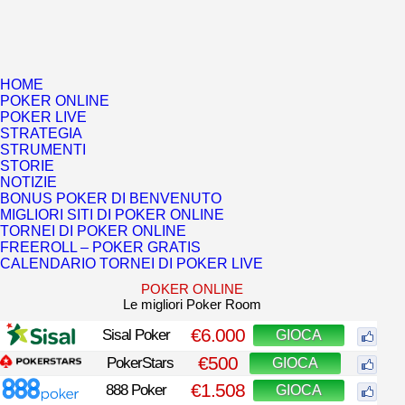
HOME
POKER ONLINE
POKER LIVE
STRATEGIA
STRUMENTI
STORIE
NOTIZIE
BONUS POKER DI BENVENUTO
MIGLIORI SITI DI POKER ONLINE
TORNEI DI POKER ONLINE
FREEROLL – POKER GRATIS
CALENDARIO TORNEI DI POKER LIVE
POKER ONLINE
Le migliori Poker Room
€6.000
Sisal Poker
GIOCA
€500
PokerStars
GIOCA
€1.508
888 Poker
GIOCA