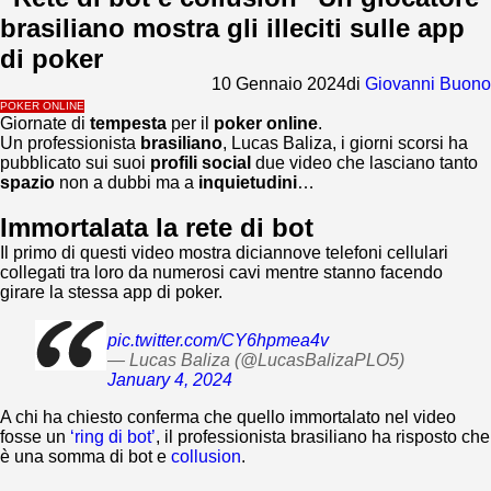
brasiliano mostra gli illeciti sulle app
di poker
10 Gennaio 2024
di
Giovanni Buono
POKER ONLINE
Giornate di
tempesta
per il
poker online
.
Un professionista
brasiliano
, Lucas Baliza, i giorni scorsi ha
pubblicato sui suoi
profili social
due video che lasciano tanto
spazio
non a dubbi ma a
inquietudini
…
Immortalata la rete di bot
Il primo di questi video mostra diciannove telefoni cellulari
collegati tra loro da numerosi cavi mentre stanno facendo
girare la stessa app di poker.
pic.twitter.com/CY6hpmea4v
— Lucas Baliza (@LucasBalizaPLO5)
January 4, 2024
A chi ha chiesto conferma che quello immortalato nel video
fosse un
‘ring di bot’
, il professionista brasiliano ha risposto che
è una somma di bot e
collusion
.