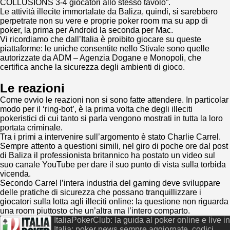
COLLUSIONS 3-4 giocatori allo stesso tavolo”.
Le attività illecite immortalate da Baliza, quindi, si sarebbero
perpetrate non su vere e proprie poker room ma su app di
poker, la prima per Android la seconda per Mac.
Vi ricordiamo che dall’Italia è proibito giocare su queste
piattaforme: le uniche consentite nello Stivale sono quelle
autorizzate da ADM – Agenzia Dogane e Monopoli, che
certifica anche la sicurezza degli ambienti di gioco.
Le reazioni
Come ovvio le reazioni non si sono fatte attendere. In particolar
modo per il ‘ring-bot’, è la prima volta che degli illeciti
pokeristici di cui tanto si parla vengono mostrati in tutta la loro
portata criminale.
Tra i primi a intervenire sull’argomento è stato Charlie Carrel.
Sempre attento a questioni simili, nel giro di poche ore dal post
di Baliza il professionista britannico ha postato un video sul
suo canale YouTube per dare il suo punto di vista sulla torbida
vicenda.
Secondo Carrel l’intera industria del gaming deve sviluppare
delle pratiche di sicurezza che possano tranquillizzare i
giocatori sulla lotta agli illeciti online: la questione non riguarda
una room piuttosto che un’altra ma l’intero comparto.
ItaliaPokerClub: la guida al poker online e live in
Italia; poker news sempre aggiornate, codici