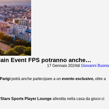
l Main Event FPS potranno anche…
17 Gennaio 2024
di
Giovanni Buono
Parigi
potrà anche partecipare a un
evento esclusivo,
oltre a
Stars Sports Player Lounge
allestita nella casa da gioco ci