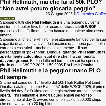
Phil Hellmuth, ma che fai al 50k PLO?
“Non avrei potuto giocarla peggio”
23 Giugno 2025
di
Domenico Gioffrè
POKER LIVE
Sappiamo tutti che
Phil Hellmuth jr
è una leggenda vivente,
nei tornei di poker live. Il suo record di
braccialetti WSOP
è
qualcosa che difficilmente verrà battuto da qualche altro essere
umano.
Sappiamo anche che Phil non è esattamente famoso per la sua
capacità di autocritica, avendo trascorso una buona parte della
carriera a costruirsi – anche mediaticamente – il suo
personaggio di “poker brat”. Dunque,
quando Phil Hellmuth fa
apertamente autocritica, vuol dire che l’ha combinata
davvero grossa
. E lo ha fatto nel torneo per cui ha speso di
più, in queste WSOP 2025: il
50.000$ Pot Limit Omaha
.
Phil Hellmuth e la peggior mano PLO
di sempre
Siamo nel corso del 13° livello del 50k High Roller Pot Limit
Omaha, catalogato come Event #57 delle WSOP 2025, il primo
livello del day 2 e l’ultimo con la registrazione tardiva ancora
aperta. Phil Hellmuth è stato tra quelli entrati nel torneo
direttamente al day 2, ovvero con uno stack di 300.000 chips
che equivalevano a 20 big blinds.