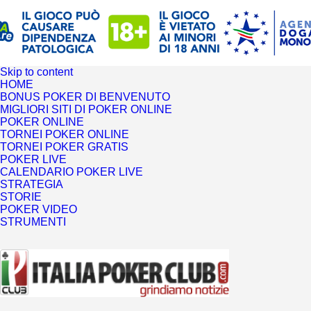
Skip to content
HOME
BONUS POKER DI BENVENUTO
MIGLIORI SITI DI POKER ONLINE
POKER ONLINE
TORNEI POKER ONLINE
TORNEI POKER GRATIS
POKER LIVE
CALENDARIO POKER LIVE
STRATEGIA
STORIE
POKER VIDEO
STRUMENTI