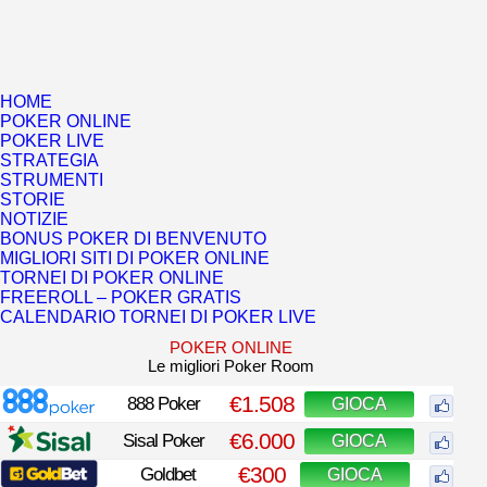
HOME
POKER ONLINE
POKER LIVE
STRATEGIA
STRUMENTI
STORIE
NOTIZIE
BONUS POKER DI BENVENUTO
MIGLIORI SITI DI POKER ONLINE
TORNEI DI POKER ONLINE
FREEROLL – POKER GRATIS
CALENDARIO TORNEI DI POKER LIVE
POKER ONLINE
Le migliori Poker Room
€1.508
888 Poker
GIOCA
€6.000
Sisal Poker
GIOCA
€300
Goldbet
GIOCA