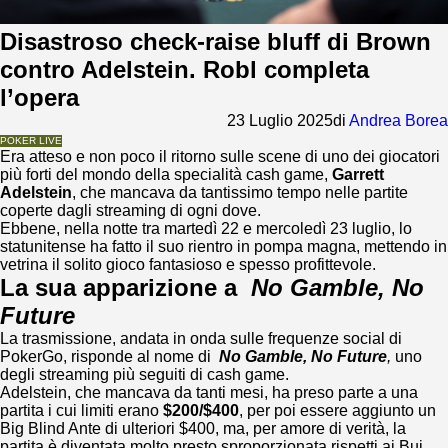
Disastroso check-raise bluff di Brown
contro Adelstein. Robl completa
l’opera
23 Luglio 2025
di
Andrea Borea
POKER LIVE
Era atteso e non poco il ritorno sulle scene di uno dei giocatori
più forti del mondo della specialità cash game,
Garrett
Adelstein
, che mancava da tantissimo tempo nelle partite
coperte dagli streaming di ogni dove.
Ebbene, nella notte tra martedì 22 e mercoledì 23 luglio, lo
statunitense ha fatto il suo rientro in pompa magna, mettendo in
vetrina il solito gioco fantasioso e spesso profittevole.
La sua apparizione a
No Gamble, No
Future
La trasmissione, andata in onda sulle frequenze social di
PokerGo, risponde al nome di
No Gamble, No Future
,
uno
degli streaming più seguiti di cash game.
Adelstein, che mancava da tanti mesi, ha preso parte a una
partita i cui limiti erano
$200/$400
, per poi essere aggiunto un
Big Blind Ante di ulteriori $400, ma, per amore di verità, la
partita è diventata molto presto sproporzionata rispetti ai Bui