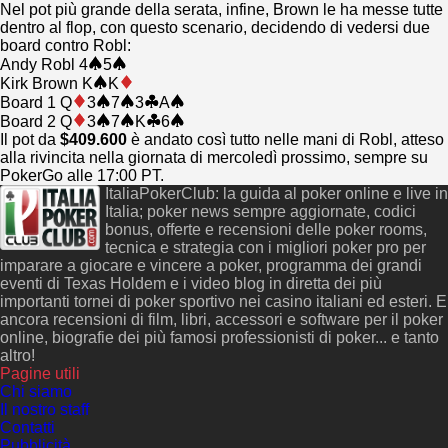
Nel pot più grande della serata, infine, Brown le ha messe tutte
dentro al flop, con questo scenario, decidendo di vedersi due
board contro Robl:
Andy Robl 4
5
Kirk Brown K
K
Board 1 Q
3
7
3
A
Board 2 Q
3
7
K
6
Il pot da
$409.600
è andato così tutto nelle mani di Robl, atteso
alla rivincita nella giornata di mercoledì prossimo, sempre su
PokerGo alle 17:00 PT.
ItaliaPokerClub: la guida al poker online e live in
Italia; poker news sempre aggiornate, codici
bonus, offerte e recensioni delle poker rooms,
tecnica e strategia con i migliori poker pro per
imparare a giocare e vincere a poker, programma dei grandi
eventi di Texas Holdem e i video blog in diretta dei più
importanti tornei di poker sportivo nei casino italiani ed esteri. E
ancora recensioni di film, libri, accessori e software per il poker
online, biografie dei più famosi professionisti di poker... e tanto
altro!
Pagine utili
Chi siamo
Il nostro staff
Contatti
Pubblicità