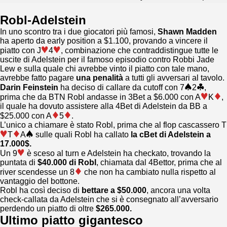
Robl-Adelstein
In uno scontro tra i due giocatori più famosi,
Shawn Madden
ha aperto da early position a $1.100, provando a vincere il
piatto con J
4
, combinazione che contraddistingue tutte le
uscite di Adelstein per il famoso episodio contro Robbi Jade
Lew e sulla quale chi avrebbe vinto il piatto con tale mano,
avrebbe fatto pagare
una penalità
a tutti gli avversari al tavolo.
Darin Feinstein
ha deciso di callare da cutoff con 7
2
,
prima che da BTN Robl andasse in 3Bet a $6.000 con A
K
,
il quale ha dovuto assistere alla 4Bet di Adelstein da BB a
$25.000 con A
5
.
L’unico a chiamare è stato Robl, prima che al flop cascassero T
T
A
sulle quali Robl ha callato
la cBet di Adelstein a
17.000$.
Un 9
è sceso al turn e Adelstein ha checkato, trovando la
puntata di
$40.000 di Robl
, chiamata dal 4Bettor, prima che al
river scendesse un 8
che non ha cambiato nulla rispetto al
vantaggio del bottone.
Robl ha così deciso di
bettare a $50.000
, ancora una volta
check-callata da Adelstein che si è consegnato all’avversario
perdendo un piatto di oltre
$265.000.
Ultimo piatto gigantesco