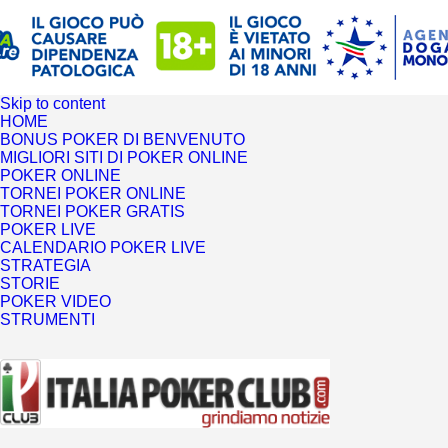
Skip to content
HOME
BONUS POKER DI BENVENUTO
MIGLIORI SITI DI POKER ONLINE
POKER ONLINE
TORNEI POKER ONLINE
TORNEI POKER GRATIS
POKER LIVE
CALENDARIO POKER LIVE
STRATEGIA
STORIE
POKER VIDEO
STRUMENTI